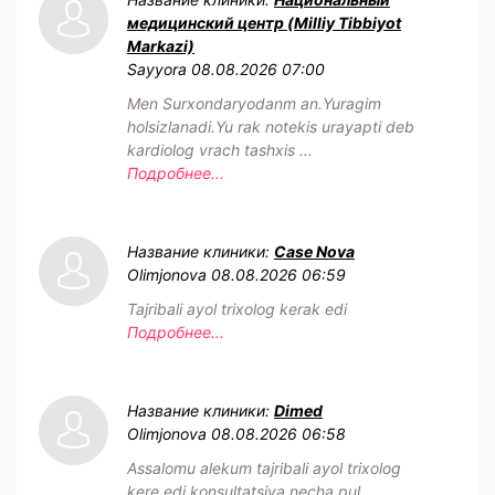
медицинский центр (Milliy Tibbiyot
Markazi)
Sayyora
08.08.2026 07:00
Men Surxondaryodanm an.Yuragim
holsizlanadi.Yu rak notekis urayapti deb
kardiolog vrach tashxis ...
Подробнее...
Название клиники:
Case Nova
Olimjonova
08.08.2026 06:59
Tajribali ayol trixolog kerak edi
Подробнее...
Название клиники:
Dimed
Olimjonova
08.08.2026 06:58
Assalomu alekum tajribali ayol trixolog
kere edi konsultatsiya necha pul