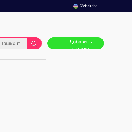
O'zbekcha
Добавить
Ташкент
клинику