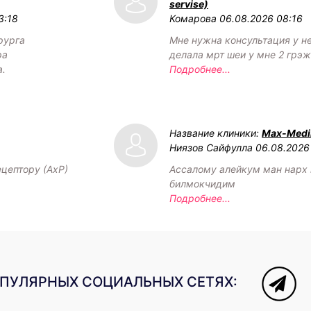
servise)
3:18
Комарова
06.08.2026 08:16
рурга
Мне нужна консультация у н
ра
делала мрт шеи у мне 2 грэ
а.
Подробнее...
Название клиники:
Max-Medik
Ниязов Сайфулла
06.08.2026
ецептору (АхР)
Ассалому алейкум ман нарх
билмокчидим
Подробнее...
ОПУЛЯРНЫХ СОЦИАЛЬНЫХ СЕТЯХ: