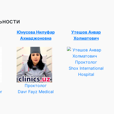
ьности
Юнусова Нилуфар
Утешов Анвар
Ахмаджоновна
Холматович
Проктолог
Shox International
Hospital
Проктолог
r
Davr Fayz Medical