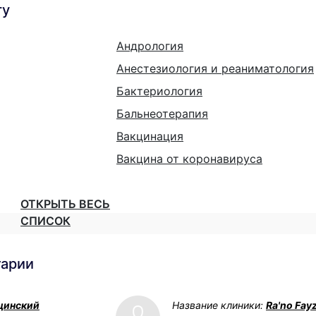
гу
Андрология
Анестезиология и реаниматология
Бактериология
Бальнеотерапия
Вакцинация
Вакцина от коронавируса
ОТКРЫТЬ ВЕСЬ
СПИСОК
тарии
цинский
Название клиники:
Ra'no Fay