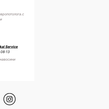
европотолога.с
жи
al Service
 08:13
 навосини