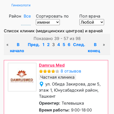
Гинекологи
Район
Все
Сортировать по
Пол врача
Список клиник (медицинских центров) и врачей
Показано 39 - 57 из 98
«
В
Пред.
1
2
3
4
5
6
След.
В
»
начало
конец
Damrus Med
8 отзывов
Частная клиника
ул. Обида Закирова, дом 5,
этаж 1, Юнусабадский район,
Ташкент
Ориентир:
Телевышка
Время работы:
9:00-18:00