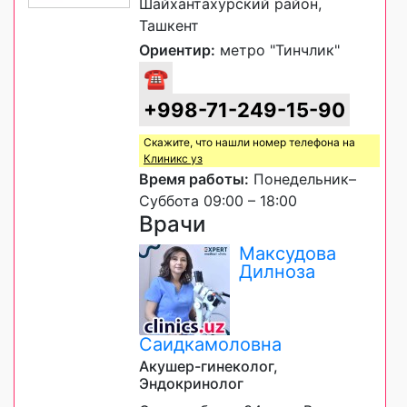
Шайхантахурский район,
Ташкент
Ориентир:
метро "Тинчлик"
☎
+998-71-249-15-90
Скажите, что нашли номер телефона на
Клиникс уз
Время работы:
Понедельник–
Суббота 09:00 – 18:00
Врачи
Максудова
Дилноза
Саидкамоловна
Акушер-гинеколог,
Эндокринолог