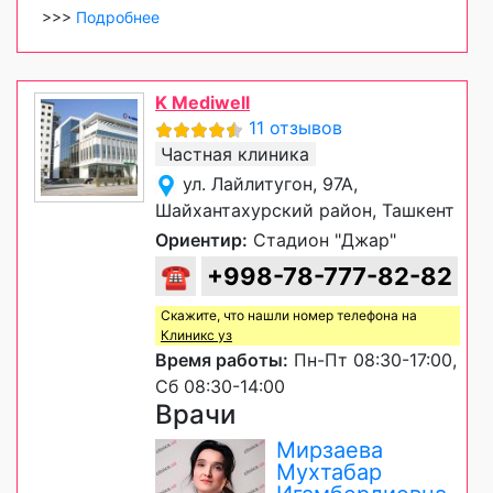
>>>
Подробнее
K Mediwell
11 отзывов
Частная клиника
ул. Лайлитугон, 97А,
Шайхантахурский район, Ташкент
Ориентир:
Стадион "Джар"
☎
+998-78-777-82-82
Скажите, что нашли номер телефона на
Клиникс уз
Время работы:
Пн-Пт 08:30-17:00,
Сб 08:30-14:00
Врачи
Мирзаева
Мухтабар