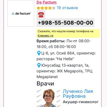
De Factum
19 отзывов
☎
+998-55-508-00-00
Скажите, что нашли номер телефона на
Клиникс уз
Время работы:
Пн-пт 08:00-
18:00, сб 08:00-16:00
Ц-6, ул. Осиё 86A, ориентир:
ресторан "На Небе"
Юнусабад 13-квартал, 1а,
ориентир: ЖК Megapolis, ТРЦ
Megaplanet
Врачи
Лученко Лия
Рауфовна
Акушер-гинеколог