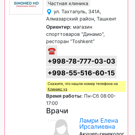
Частная клиника
ул. Тахтапуль, 341А,
Алмазарский район, Ташкент
Ориентир:
магазин
спорттоваров "Динамо",
ресторан “Toshkent”
☎
+998-78-777-03-03
+998-55-516-60-15
Скажите, что нашли номер телефона на
Клиникс уз
Время работы:
Пн-Сб 08:00-
17:00
Врачи
Ламри Елена
Ирсалиевна
Акушер-гинеколог,