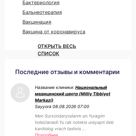
Бактериология
Бальнеотерапия
Вакцинация
Вакцина от коронавируса
ОТКРЫТЬ ВЕСЬ
СПИСОК
Последние отзывы и комментарии
Название клиники:
Национальный
медицинский центр (Milliy Tibbiyot
Markazi)
Sayyora
08.08.2026 07:00
Men Surxondaryodanm an.Yuragim
holsizlanadi.Yu rak notekis urayapti deb
kardiolog vrach tashxis ...
Подробнее...