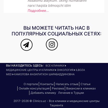
Assalomu alaykum. Sking hizmatlarini
narxi haqida bilmoqchi idim
Подробнее...
ВЫ МОЖЕТЕ ЧИТАТЬ НАС В
ПОПУЛЯРНЫХ СОЦИАЛЬНЫХ СЕТЯХ:
ВЫ НАХОДИТЕСЬ ЗДЕСЬ:
ВСЕ КЛИНИКИ
МЕДИЦИНСКИЕ ЦЕНТРЫ И КЛИНИКИ
ОНКОЛОГИЯ
ILBOZA
MED
КАМОЛОВА ФАЗИЛАТХОН ШАРАБИДДИНОВНА
О портале
Контакты
Написать отзыв
Статьи
Онлайн консультация
Реклама
Вакансии в клиниках
Добавить клинику
Лечение в Турции
2017-2026 © Clinics.uz - Все клиники и медицинские центры
Ташкента