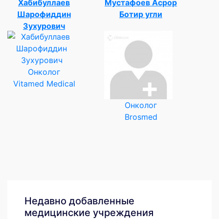
Хабибуллаев
Мустафоев Асрор
Шарофиддин
Ботир угли
Зухурович
Онколог
Vitamed Medical
Онколог
Brosmed
Недавно добавленные
медицинские учреждения