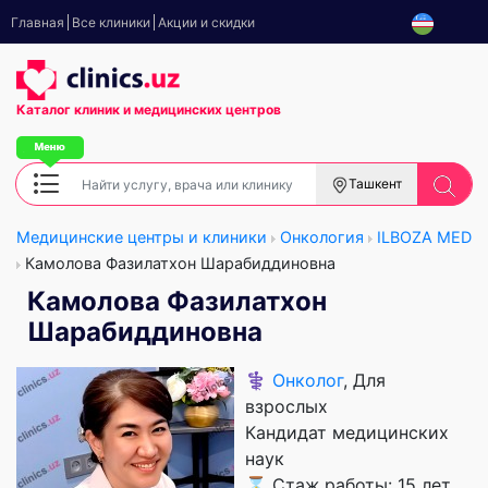
Главная
Все клиники
Акции и скидки
Каталог клиник
и медицинских центров
Ташкент
Медицинские центры и клиники
Онкология
ILBOZA MED
Камолова Фазилатхон Шарабиддиновна
Камолова Фазилатхон
Шарабиддиновна
⚕️
Онколог
, Для
взрослых
Кандидат медицинских
наук
⌛ Стаж работы: 15 лет