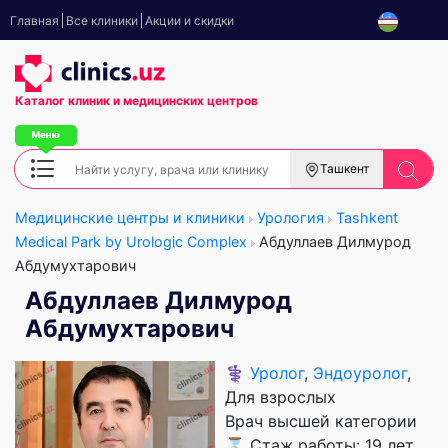
Главная
Все клиники
Акции и скидки
Каталог клиник
и медицинских центров
Ташкент
Медицинские центры и клиники
Урология
Tashkent
Medical Park by Urologic Complex
Абдуллаев Дилмурод
Абдумухтарович
Абдуллаев Дилмурод
Абдумухтарович
⚕️
Уролог
,
Эндоуролог
,
Для взрослых
Врач высшей категории
⌛ Стаж работы: 19 лет