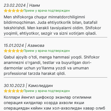
23.02.2024 | Наим
Прием у врача подтвержден
Men shifokorga chuqur minnatdorchiligimni
bildirmoqchiman. Juda ehtiyotkorlik bilan, batafsil
tekshirishdi. Men kerakli tavsiyalarni oldim. Shifokor
yoqimli, ehtiyotkor, sezgir va sizni xotirjam qiladi.
15.01.2024 | Азамова
Прием у врача подтвержден
Qabul ajoyib o'tdi, menga hammasi yoqdi. Shifokor
anamnezni o'rgandi, testlar va buyurilgan dori-
darmonlar uchun yo'llanma yozdi va umuman
professional tarzda harakat qildi.
30.10.2023 | Камолиддин
Прием у врача подтвержден
Коллари йенгил шифокор эканлар огилимни
операция килдилар хозрда ахволи яхши
операциядан кейин хам хол-ахволидан хавар олиб