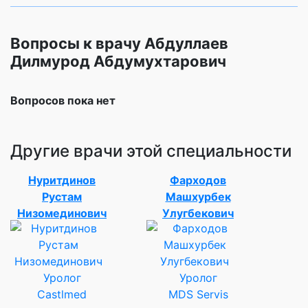
Вопросы к врачу Абдуллаев
Дилмурод Абдумухтарович
Вопросов пока нет
Другие врачи этой специальности
Нуритдинов
Фарходов
Рустам
Машхурбек
Низомединович
Улугбекович
Уролог
Уролог
Castlmed
MDS Servis