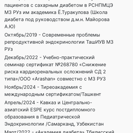
пациентов с сахарным диабетом в РСНПМЦЭ
МЗ РУз им академика Ё.Туракулова (Школа
диабета под руководством д.м.н. Майорова
А.Ю)
Октябрь/2019 - Современные проблемы
репродуктивной эндокринологии ТашИУВ МЗ
РУз
Декабрь/2022 - Учебно-практический
семинар сертификат №268780 «Снижение
риска кардиоренальных осложнений СД 2
типа»/ООО «Arashan» совместно с МЗ РУЗ
Ноябрь/2024 - Тиреоакадемия с
международным сертификатом/Ташкент
Апрель/2024 - Кавказ и Центрально-
азиатский ESPE курс постдипломного
образования в Педиатрической
Эндокринологии /Самарканд, Узбекистан
Март/2022 - «Академия диабета» Тбилисский