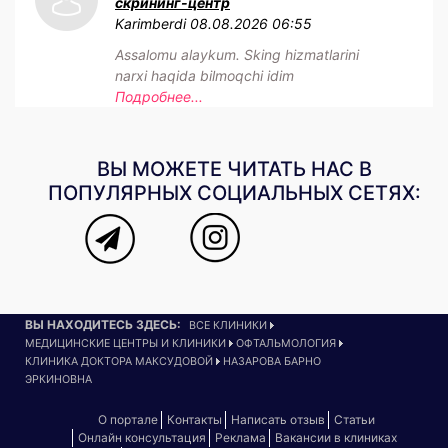
скрининг-центр
Karimberdi
08.08.2026 06:55
Assalomu alaykum. Sking hizmatlarini
narxi haqida bilmoqchi idim
Подробнее...
ВЫ МОЖЕТЕ ЧИТАТЬ НАС В
ПОПУЛЯРНЫХ СОЦИАЛЬНЫХ СЕТЯХ:
ВЫ НАХОДИТЕСЬ ЗДЕСЬ:
ВСЕ КЛИНИКИ
МЕДИЦИНСКИЕ ЦЕНТРЫ И КЛИНИКИ
ОФТАЛЬМОЛОГИЯ
КЛИНИКА ДОКТОРА МАКСУДОВОЙ
НАЗАРОВА БАРНО
ЭРКИНОВНА
О портале
Контакты
Написать отзыв
Статьи
Онлайн консультация
Реклама
Вакансии в клиниках