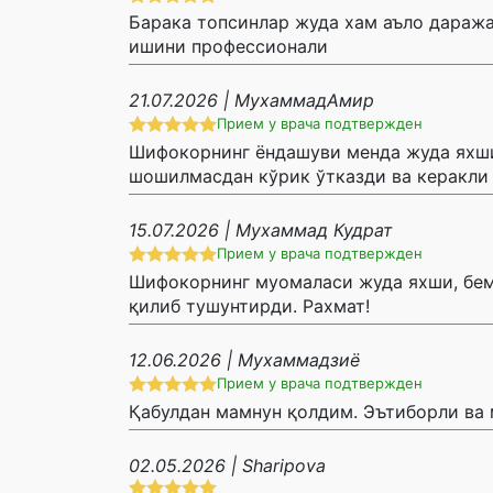
Барака топсинлар жуда хам аъло даража
ишини профессионали
21.07.2026 | МухаммадАмир
Прием у врача подтвержден
Шифокорнинг ёндашуви менда жуда яхши 
шошилмасдан кўрик ўтказди ва керакли 
15.07.2026 | Мухаммад Кудрат
Прием у врача подтвержден
Шифокорнинг муомаласи жуда яхши, бем
қилиб тушунтирди. Рахмат!
12.06.2026 | Мухаммадзиё
Прием у врача подтвержден
Қабулдан мамнун қолдим. Эътиборли ва
02.05.2026 | Sharipova