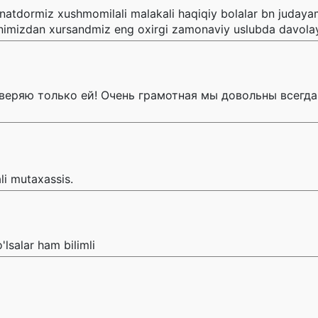
atdormiz xushmomilali malakali haqiqiy bolalar bn judayam
animizdan xursandmiz eng oxirgi zamonaviy uslubda davolay
веряю только ей! Очень грамотная мы довольны всегд
li mutaxassis.
lsalar ham bilimli