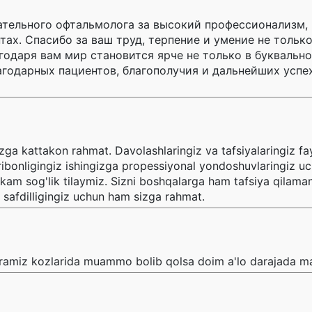
ательного офтальмолога за высокий профессионализм,
ах. Спасибо за ваш труд, терпение и умение не только
годаря вам мир становится ярче не только в буквально
агодарных пациентов, благополучия и дальнейших успе
a kattakon rahmat. Davolashlaringiz va tafsiyalaringiz fa
ribonligingiz ishingizga propessiyonal yondoshuvlaringiz u
kam sog'lik tilaymiz. Sizni boshqalarga ham tafsiya qilaman
a safdilligingiz uchun ham sizga rahmat.
iramiz kozlarida muammo bolib qolsa doim a'lo darajada ma