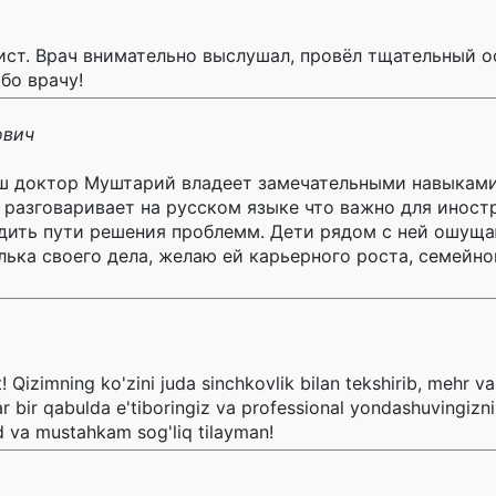
ст. Врач внимательно выслушал, провёл тщательный о
бо врачу!
ович
наш доктор Муштарий владеет замечательными навыкам
о разговаривает на русском языке что важно для инос
дить пути решения проблемм. Дети рядом с ней ошуща
ька своего дела, желаю ей карьерного роста, семейно
 Qizimning ko'zini juda sinchkovlik bilan tekshirib, mehr va
ir qabulda e'tiboringiz va professional yondashuvingizni h
d va mustahkam sog'liq tilayman!