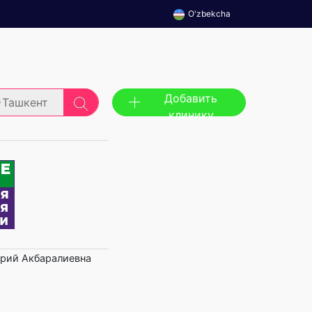
O'zbekcha
Добавить
Ташкент
клинику
рий Акбаралиевна