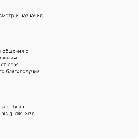
смотр и назначил
и общения с
транным
ют себя
го благополучия
 sabr bilan
is qildik. Sizni