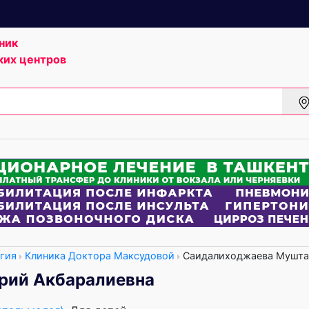
ник
ких центров
гия
Клиника Доктора Максудовой
Саидалиходжаева Мушта
рий Акбаралиевна