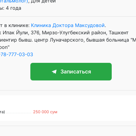
фтальмолог)
, Для детей
: 4 года
т в клинике:
Клиника Доктора Максудовой
.
 Ипак Йули, 376, Мирзо-Улугбекский район, Ташкент
иентир бывш. центр Луначарского, бывшая больница "Ма
bon"
78-777-03-03
Записаться
та)
250 000 сум