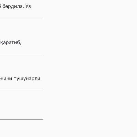
 бердила. Уз
қаратиб,
ёнини тушунарли