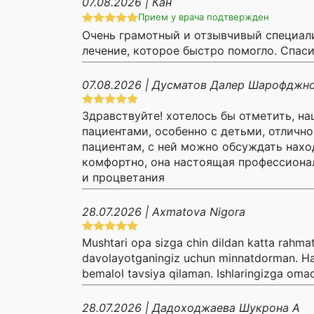
07.08.2026 | Кан
Прием у врача подтвержден
Очень грамотный и отзывчивый специали
лечение, которое быстро помогло. Спаси
07.08.2026 | Дусматов Далер Шарофджн
Здравствуйте! хотелось бы отметить, 
пациентами, особенно с детьми, отличн
пациентам, с ней можно обсуждать нахо
комфортно, она настоящая профессионал
и процветания
28.07.2026 | Axmatova Nigora
Mushtari opa sizga chin dildan katta rahmat!
davolayotganingiz uchun minnatdorman. Har b
bemalol tavsiya qilaman. Ishlaringizga oma
28.07.2026 | Дадоходжаева Шукрона А