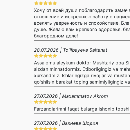
Хочу от всей души поблагодарить замеч
отношение и искреннюю заботу о пациент
вселять уверенность и спокойствие. Бла
душе. Желаю вам крепкого здоровья, бл
благородном деле!
28.07.2026 | To'libayeva Saltanat
Assalomu aleykum doktor Mushtariy opa Sizg
sizdan minnatdormiz. Etiborligingiz va meh
xursandmiz. Ishlaringizga rivojlar va mustah
qo'shilsin barakat toping samimiyligingiz v
27.07.2026 | Maxammatov Akrom
Farzandlarimni faqat bularga ishonib topsh
27.07.2026 | Валиева Шодия