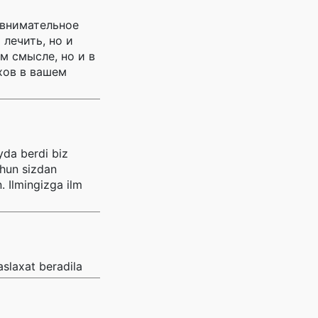
 внимательное
 лечить, но и
м смысле, но и в
хов в вашем
yda berdi biz
chun sizdan
. Ilmingizga ilm
slaxat beradila