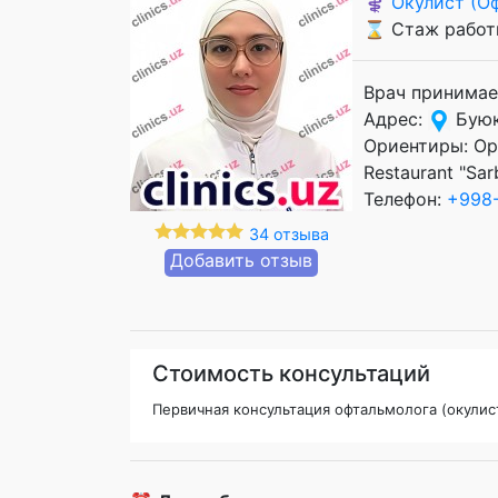
⚕️
Окулист (О
⌛ Стаж работы
Врач принимае
Адрес:
Буюк
Ориентиры: Ор
Restaurant "Sar
Телефон:
+998-
34 отзыва
Добавить отзыв
Стоимость консультаций
Первичная консультация офтальмолога (окулис