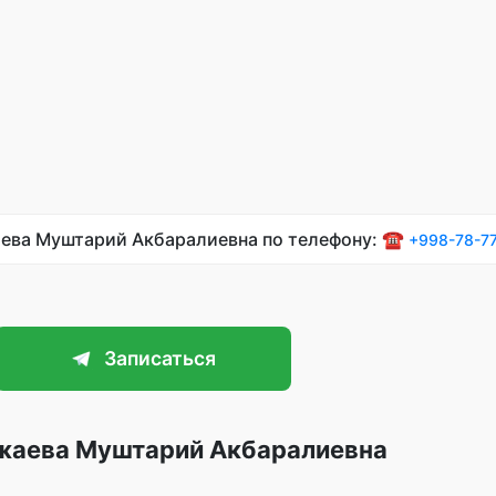
аева Муштарий Акбаралиевна по телефону: ☎️
+998-78-7
Записаться
жаева Муштарий Акбаралиевна