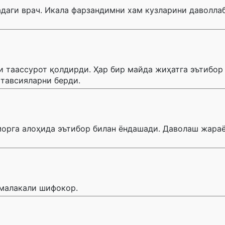
даги врач. Икала фарзандимни хам кузларини даволлаб
таассурот қолдирди. Ҳар бир майда жиҳатга эътибор 
тавсияларни берди.
орга алоҳида эътибор билан ёндашади. Даволаш жара
 малакали шифокор.