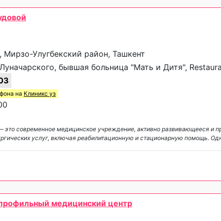
удовой
, Мирзо-Улугбекский район, Ташкент
Луначарского, бывшая больница "Мать и Дитя", Restaura
03
ефона на
Клиникс уз
00
— это современное медицинское учреждение, активно развивающееся и 
ургических услуг, включая реабилитационную и стационарную помощь. Од
опрофильный медицинский центр