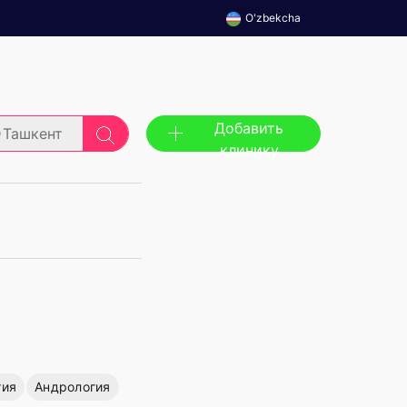
O'zbekcha
Добавить
Ташкент
клинику
гия
Андрология