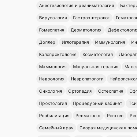
Анестезиология и реаниматология
Бактер
Вирусология
Гастроэнтеролог
Гематоло
Гомеопатия
Дерматология
Дефектологи
Доплер
Иглотерапия
Иммунология
Ин
Колопроктология
Косметология
Лаборат
Маммология
Мануальная терапия
Масс
Неврология
Невропатологи
Нейропсихо
Онкология
Ортопедия
Остеопатия
Оф
Проктология
Процедурный кабинет
Пси
Реабилитация
Ревматолог
Рентген
Ре
Семейный врач
Скорая медицинская пом