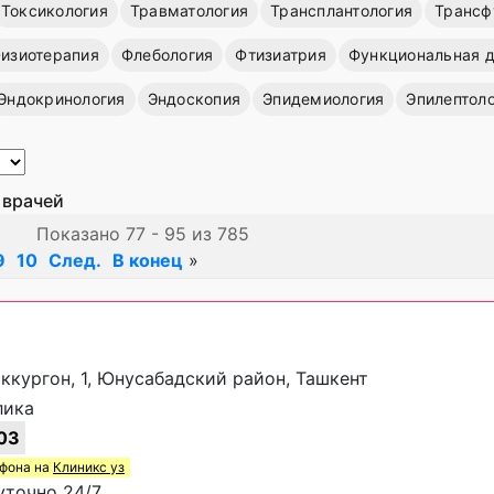
Токсикология
Травматология
Трансплантология
Трансф
изиотерапия
Флебология
Фтизиатрия
Функциональная д
Эндокринология
Эндоскопия
Эпидемиология
Эпилептол
 врачей
Показано 77 - 95 из 785
9
10
След.
В конец
»
иккургон, 1, Юнусабадский район, Ташкент
лика
03
ефона на
Клиникс уз
уточно 24/7