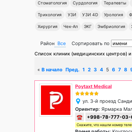
Стоматология
Сурдология
Терапевты
Трихология
УЗИ
УЗИ 4D
Урология
Ф
Хирургия
Чек-Ап
ЭКГ
Эмбриология
Район
Все
Сортировать по
Список клиник (медицинских центров) и
«
В начало
Пред.
1
2
3
4
5
6
7
8
Poytaxt Medical
ул. 3-й проезд Санд
Ориентир:
Ярмарка Ма
☎
+998-78-777-03-
Скажите, что нашли номер тел
Время работы:
Круглос