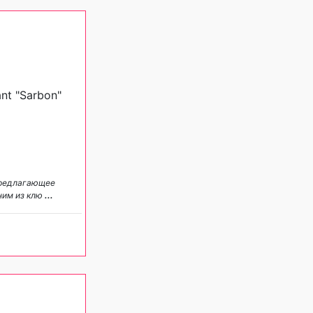
nt "Sarbon"
предлагающее
ним из клю
...