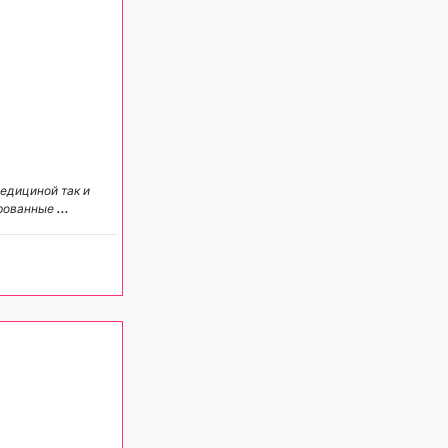
едициной так и
ированные
...