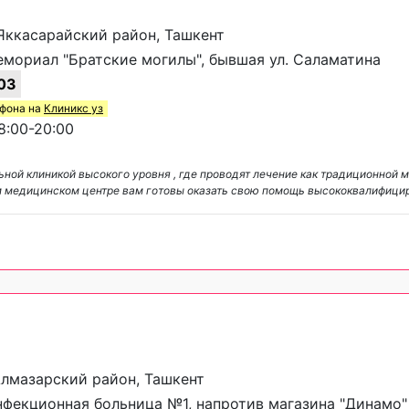
, Яккасарайский район, Ташкент
мориал "Братские могилы", бывшая ул. Саламатина
03
ефона на
Клиникс уз
:00-20:00
ной клиникой высокого уровня , где проводят лечение как традиционной м
 медицинском центре вам готовы оказать свою помощь высококвалифиц
 Алмазарский район, Ташкент
фекционная больница №1, напротив магазина "Динамо"