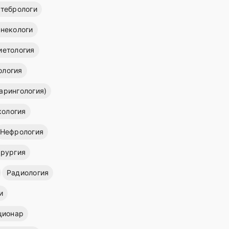
тебрологи
инекологи
иетология
ология
арингология)
кология
Нефрология
ирургия
Радиология
и
ционар