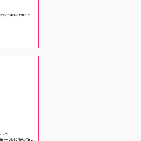
рофессионалам. В
нашим
ль — обеспечить
...