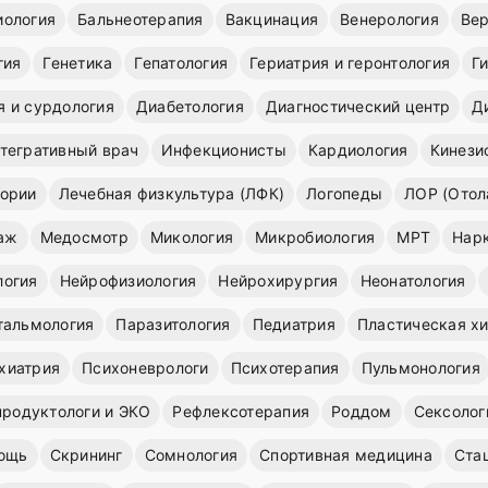
иология
Бальнеотерапия
Вакцинация
Венерология
Вер
гия
Генетика
Гепатология
Гериатрия и геронтология
Г
я и сурдология
Диабетология
Диагностический центр
Д
тегративный врач
Инфекционисты
Кардиология
Кинези
ории
Лечебная физкультура (ЛФК)
Логопеды
ЛОР (Отол
аж
Медосмотр
Микология
Микробиология
МРТ
Нар
логия
Нейрофизиология
Нейрохирургия
Неонатология
тальмология
Паразитология
Педиатрия
Пластическая х
хиатрия
Психоневрологи
Психотерапия
Пульмонология
продуктологи и ЭКО
Рефлексотерапия
Роддом
Сексолог
ощь
Скрининг
Сомнология
Спортивная медицина
Ста