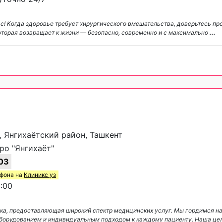
вас! Когда здоровье требует хирургического вмешательства, доверьтесь п
которая возвращает к жизни — безопасно, современно и с максимально
...
, Янгихаётский район, Ташкент
о "Янгихаёт"
03
ефона на
Клиникс уз
:00
ика, предоставляющая широкий спектр медицинских услуг. Мы гордимся 
борудованием и индивидуальным подходом к каждому пациенту. Наша це