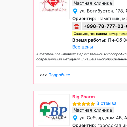
Частная клиника
ул. Богибустон, 178
Ориентир:
Памятник, ме
☎
+998-78-777-03-
Скажите, что нашли номер тел
Время работы:
Пн-Сб 08
Все цены
Almazmed-line –является единственной многопрофиль
современными методами. В нашем многопрофильном
>>>
Подробнее
Big Pharm
3 отзыва
Частная клиника
ул. Себзар, дом 4В,
Ориентир:
городская ин