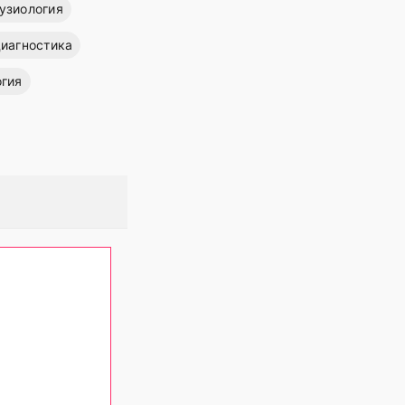
узиология
иагностика
огия