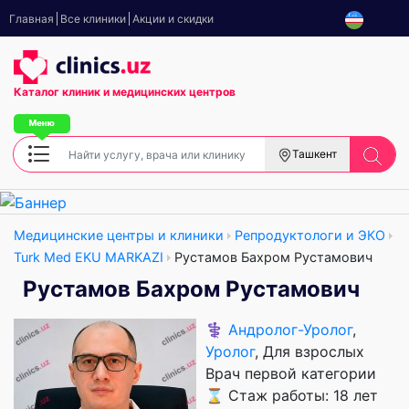
Главная
Все клиники
Акции и скидки
Каталог клиник
и медицинских центров
Ташкент
Медицинские центры и клиники
Репродуктологи и ЭКО
Turk Med EKU MARKAZI
Рустамов Бахром Рустамович
Рустамов Бахром Рустамович
⚕️
Андролог-Уролог
,
Уролог
, Для взрослых
Врач первой категории
⌛ Стаж работы: 18 лет