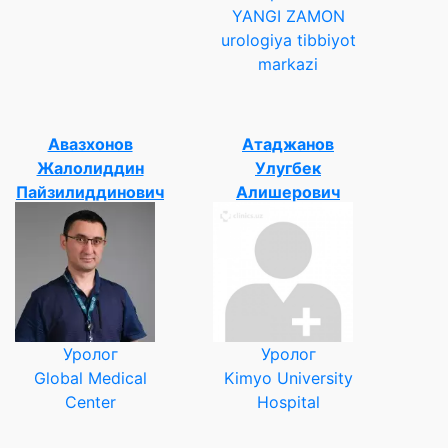
YANGI ZAMON
urologiya tibbiyot
markazi
Авазхонов
Атаджанов
Жалолиддин
Улугбек
Пайзилиддинович
Алишерович
Уролог
Уролог
Global Medical
Kimyo University
Center
Hospital