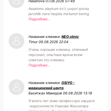
Hasanova
07.08.2026 07:49
Assalomu alaykum koʻz yuqori qovoq
jarrohlik narxi haqida maʼlumot bering
Подробнее...
Название клиники:
NEO clinic
Timur
06.08.2026 22:04
Очень хорошая клиника, отличный
персонал, опытные врачи всем
советую эту клинику.
Подробнее...
Название клиники:
OSIYO -
медицинский центр
Бахитжан Мамедов
06.08.2026 13:18
Я много лет знаю профессора хирурга
-эндоскописта Узакова Жахонгира