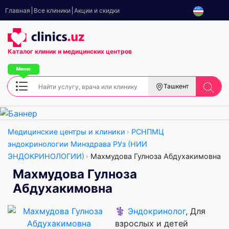
Главная
Все клиники
Акции и скидки
Каталог клиник
и медицинских центров
Ташкент
Медицинские центры и клиники
РСНПМЦ
эндокринологии Минздрава РУз (НИИ
ЭНДОКРИНОЛОГИИ)
Махмудова Гулноза Абдухакимовна
Махмудова Гулноза
Абдухакимовна
⚕️
Эндокринолог
, Для
взрослых и детей