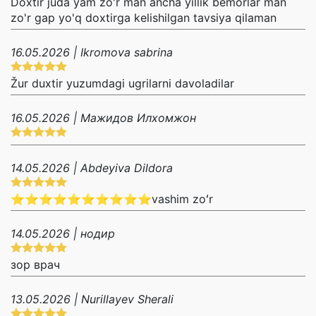
Doxtir juda yam zo'r man ancha yillik bemorlar man
zo'r gap yo'q doxtirga kelishilgan tavsiya qilaman
16.05.2026 | Ikromova sabrina
Žur duxtir yuzumdagi ugrilarni davoladilar
16.05.2026 | Мажидов Илхомжон
14.05.2026 | Abdeyiva Dildora
⭐⭐⭐⭐⭐⭐⭐⭐⭐⭐vashim zoʻr
14.05.2026 | нодир
зор врач
13.05.2026 | Nurillayev Sherali