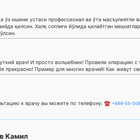
 ўз ишини устаси профессионал ва ўта масъулиятли в
зиёда қилсин. Халқ соғлиғи йўлида қилаётган меҳнатла
ўлсин.
уткий врач! И просто волшебник! Провели операцию с
бя прекрасно! Пример для многих врачей! Как живут с
ультацию к врачу вы можете по телефону: ☎️
+998-55-508
в Камил