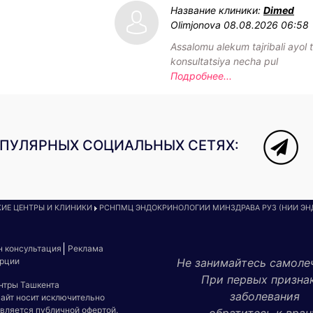
Название клиники:
Dimed
Olimjonova
08.08.2026 06:58
Assalomu alekum tajribali ayol t
konsultatsiya necha pul
Подробнее...
ОПУЛЯРНЫХ СОЦИАЛЬНЫХ СЕТЯХ:
ИЕ ЦЕНТРЫ И КЛИНИКИ
РСНПМЦ ЭНДОКРИНОЛОГИИ МИНЗДРАВА РУЗ (НИИ Э
н консультация
Реклама
урции
Не занимайтесь самоле
При первых призна
ентры Ташкента
заболевания
сайт носит исключительно
является публичной офертой.