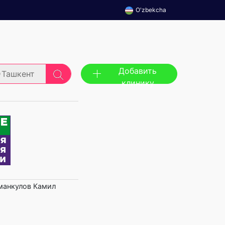
O'zbekcha
Добавить
Ташкент
клинику
манкулов Камил