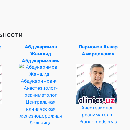
ьности
р
Абдукаримов
Пармонов Анвар
Жамшид
Амирдинович
Абдукаримович
Анестезиолог-
реаниматолог
Центральная
-
Анестезиолог-
клиническая
реаниматолог
железнодорожная
Bionur medservis
больница