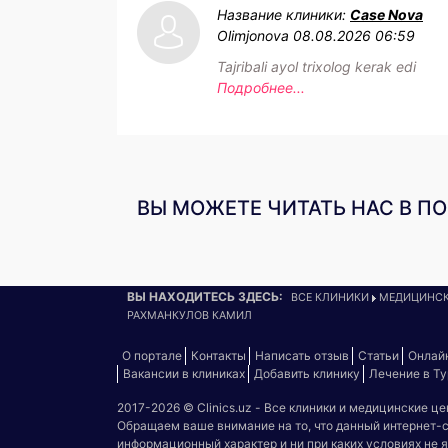
Название клиники:
Case Nova
Olimjonova
08.08.2026 06:59
Tajribali ayol trixolog kerak edi
Подробнее...
ВЫ МОЖЕТЕ ЧИТАТЬ НАС В П
ВЫ НАХОДИТЕСЬ ЗДЕСЬ:
ВСЕ КЛИНИКИ
МЕДИЦИНСК
РАХМАНКУЛОВ КАМИЛ
О портале
Контакты
Написать отзыв
Статьи
Онлай
Вакансии в клиниках
Добавить клинику
Лечение в Т
2017-2026 © Clinics.uz - Все клиники и медицинские ц
Обращаем ваше внимание на то, что данный интернет-
информационный характер и ни при каких условиях не 