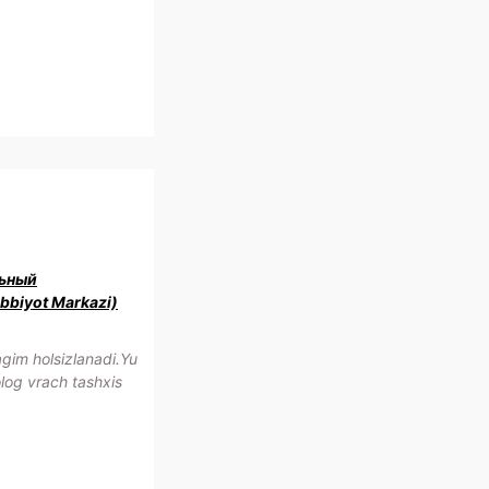
ьный
bbiyot Markazi)
im holsizlanadi.Yu
olog vrach tashxis