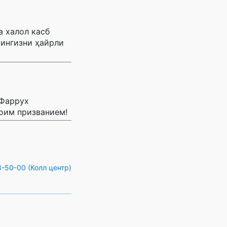
а халол касб
рингизни ҳайрли
 Фаррух
воим призванием!
-50-00 (Колл центр)