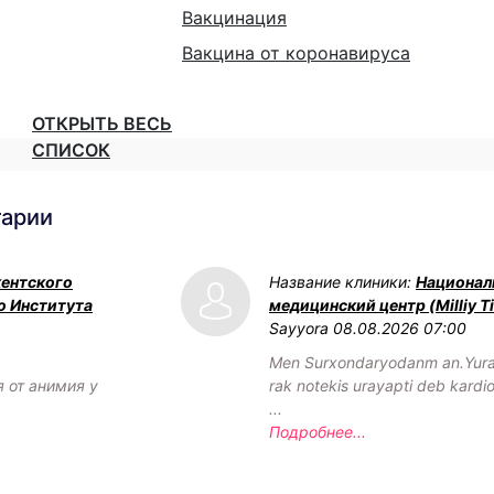
Вакцинация
Вакцина от коронавируса
ОТКРЫТЬ ВЕСЬ
СПИСОК
тарии
кентского
Название клиники:
Национал
о Института
медицинский центр (Milliy Ti
Sayyora
08.08.2026 07:00
Men Surxondaryodanm an.Yurag
я от анимия у
rak notekis urayapti deb kardi
...
Подробнее...