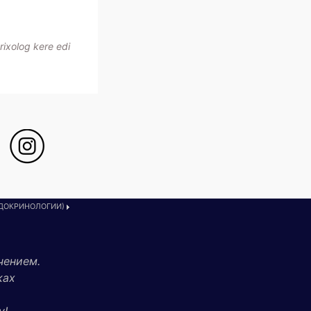
rixolog kere edi
НДОКРИНОЛОГИИ)
чением.
ках