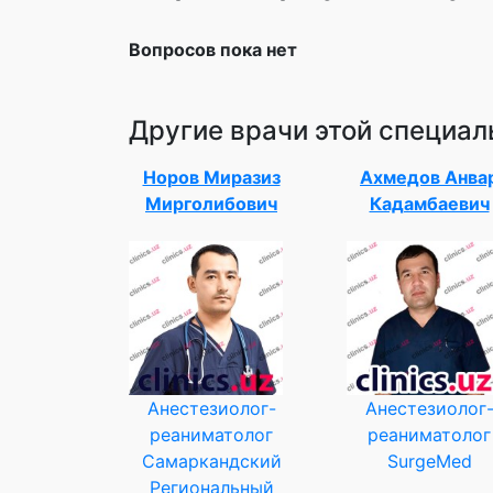
Вопросов пока нет
Другие врачи этой специал
Норов Миразиз
Ахмедов Анва
Мирголибович
Кадамбаевич
Анестезиолог-
Анестезиолог
реаниматолог
реаниматолог
Самаркандский
SurgeMed
Региональный