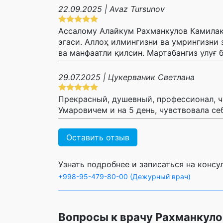
22.09.2025 | Avaz Tursunov
Ассалому Алайкум Рахманкулов Камилака
эгаси. Аллоҳ илмингизни ва умрингизни 
ва манфаатли қилсин. Мартабангиз улуғ б
29.07.2025 | Цукерваник Светлана
Прекрасный, душевный, профессионал, ч
Умаровичем и на 5 день, чувствовала се
Оставить отзыв
Узнать подробнее и записаться на конс
+998-95-479-80-00 (Дежурный врач)
Вопросы к врачу Рахманкуло