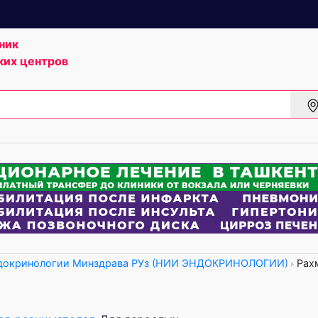
ник
ких центров
окринологии Минздрава РУз (НИИ ЭНДОКРИНОЛОГИИ)
Рах