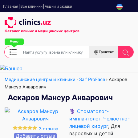
Главная
Все клиники
Акции и скидки
Каталог клиник
и медицинских центров
Ташкент
Медицинские центры и клиники
Saif ProFace
Аскаров
Мансур Анварович
Аскаров Мансур Анварович
⚕️
Стоматолог-
имплантолог
,
Челюстно-
лицевой хирург
, Для
3 отзыва
взрослых и детей
Добавить отзыв