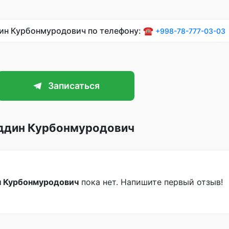
дин Курбонмуродович по телефону: ☎️
+998-78-777-03-03
Записаться
иддин Курбонмуродович
н Курбонмуродович
пока нет. Напишите первый отзыв!