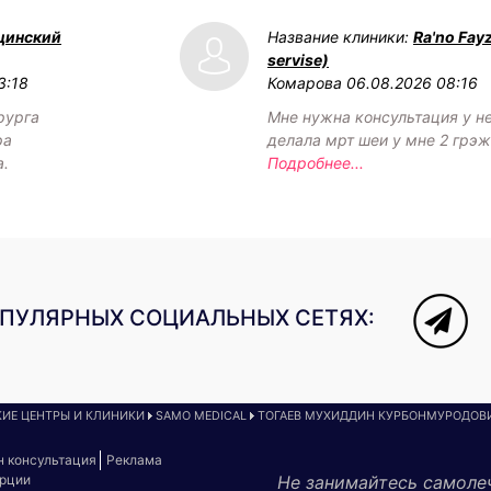
цинский
Название клиники:
Ra'no Fay
servise)
3:18
Комарова
06.08.2026 08:16
рурга
Мне нужна консультация у н
ра
делала мрт шеи у мне 2 грэ
а.
Подробнее...
ОПУЛЯРНЫХ СОЦИАЛЬНЫХ СЕТЯХ:
ИЕ ЦЕНТРЫ И КЛИНИКИ
SAMO MEDICAL
ТОГАЕВ МУХИДДИН КУРБОНМУРОДОВ
н консультация
Реклама
урции
Не занимайтесь самоле