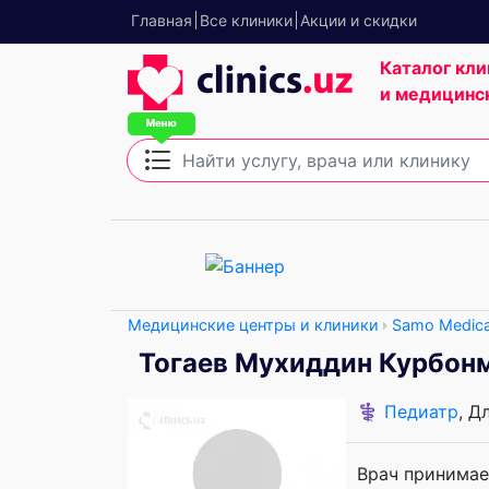
Главная
Все клиники
Акции и скидки
Каталог кли
и медицинс
Медицинские центры и клиники
Samo Medica
Тогаев Мухиддин Курбон
⚕️
Педиатр
, Д
Врач принимае