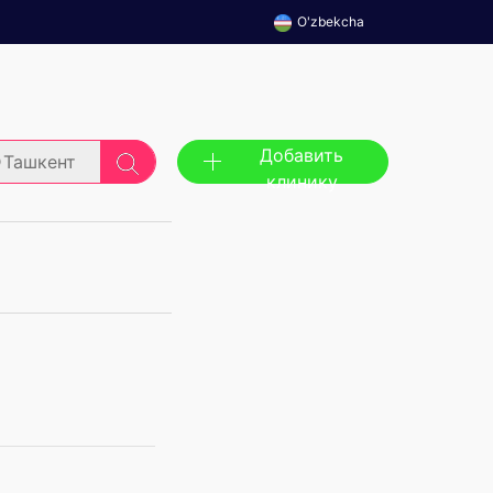
O'zbekcha
Добавить
Ташкент
клинику