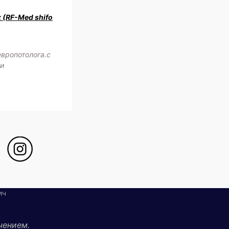
z (RF-Med shifo
европотолога.с
жи
ИЧ
чением.