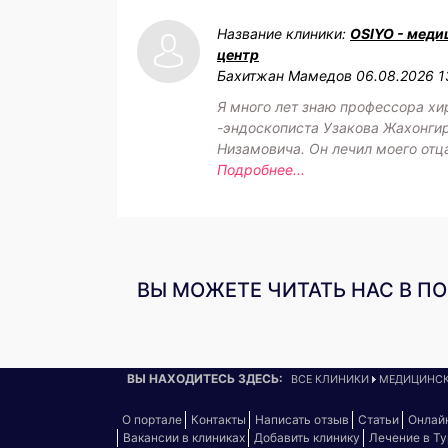
Название клиники:
OSIYO - меди
центр
Бахитжан Мамедов
06.08.2026 1
Я много лет знаю профессора хи
-эндоскописта Узакова Жахонги
Низамовича. Он лечил моего отц
Подробнее...
ВЫ МОЖЕТЕ ЧИТАТЬ НАС В П
ВЫ НАХОДИТЕСЬ ЗДЕСЬ:
ВСЕ КЛИНИКИ
МЕДИЦИНСК
О портале
Контакты
Написать отзыв
Статьи
Онлай
Вакансии в клиниках
Добавить клинику
Лечение в Т