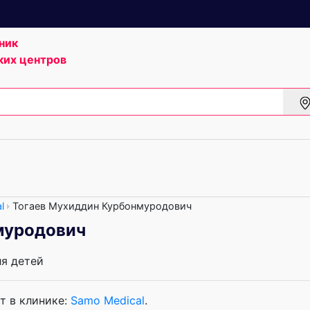
ник
ких центров
l
Тогаев Мухиддин Курбонмуродович
муродович
ля детей
т в клинике:
Samo Medical
.