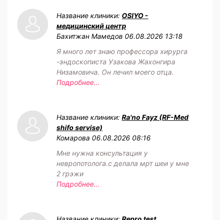
Название клиники:
OSIYO -
медицинский центр
Бахитжан Мамедов
06.08.2026 13:18
Я много лет знаю профессора хирурга
-эндоскописта Узакова Жахонгира
Низамовича. Он лечил моего отца.
Подробнее...
Название клиники:
Ra'no Fayz (RF-Med
shifo servise)
Комарова
06.08.2026 08:16
Мне нужна консультация у
невропотолога.с делала мрт шеи у мне
2 грэжи
Подробнее...
Название клиники:
Repro test