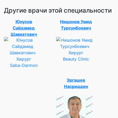
Другие врачи этой специальности
Юнусов
Нишонов Умид
Сайдамед
Турсунбоевич
Шавкатович
Хирург
Хирург
Beauty Clinic
Saba-Darmon
Эргашев
Насриддин