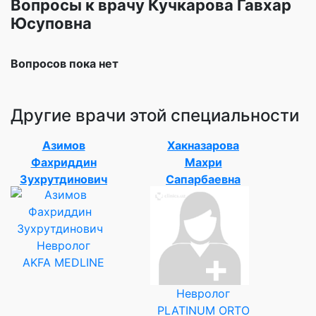
Вопросы к врачу Кучкарова Гавхар
Юсуповна
Вопросов пока нет
Другие врачи этой специальности
Азимов
Хакназарова
Фахриддин
Махри
Зухрутдинович
Сапарбаевна
Невролог
AKFA MEDLINE
Невролог
PLATINUM ORTO