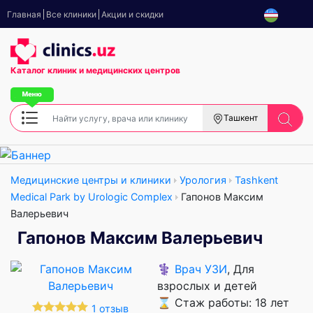
Главная
Все клиники
Акции и скидки
Каталог клиник
и медицинских центров
Ташкент
Медицинские центры и клиники
Урология
Tashkent
Medical Park by Urologic Complex
Гапонов Максим
Валерьевич
Гапонов Максим Валерьевич
⚕️
Врач УЗИ
, Для
взрослых и детей
⌛ Стаж работы: 18 лет
1 отзыв