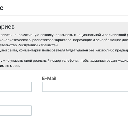
с
ариев
зовать ненормативную лексику, призывать к национальной и религиозной 
ионалистического, расистского характера, порочащие и оскорбляющие дос
тельство Республики Узбекистан.
ией сайта, комментарий пользователя будет удален без каких-либо предв
 нужно указать свой реальный номер телефона, чтобы администрация меди
димые меры.
E-Mail