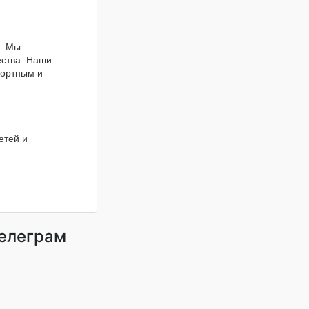
. Мы
ества. Наши
фортным и
етей и
телеграм