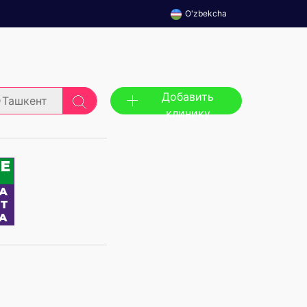
O'zbekcha
Добавить
Ташкент
клинику