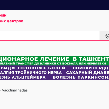
ник
ких центров
Vacctinel hadas
s