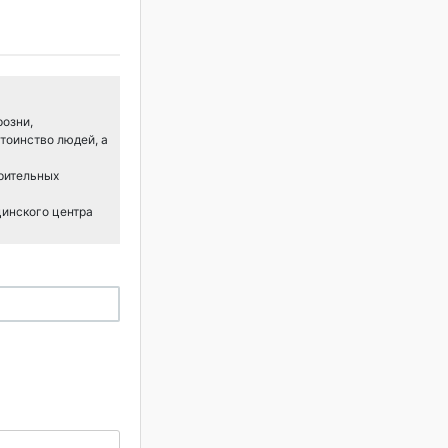
розни,
тоинство людей, а
арительных
цинского центра