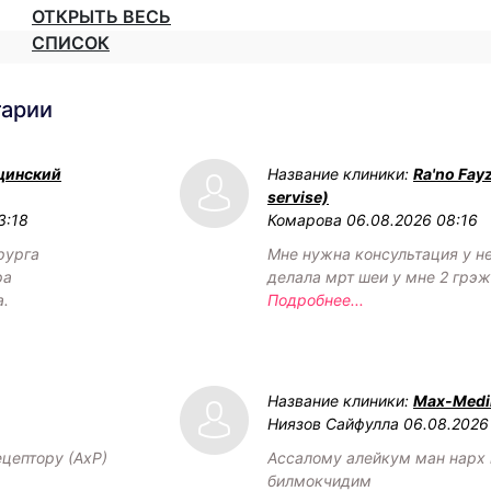
ОТКРЫТЬ ВЕСЬ
СПИСОК
тарии
цинский
Название клиники:
Ra'no Fay
servise)
3:18
Комарова
06.08.2026 08:16
рурга
Мне нужна консультация у н
ра
делала мрт шеи у мне 2 грэ
а.
Подробнее...
Название клиники:
Max-Medik
Ниязов Сайфулла
06.08.2026
ецептору (АхР)
Ассалому алейкум ман нарх
билмокчидим