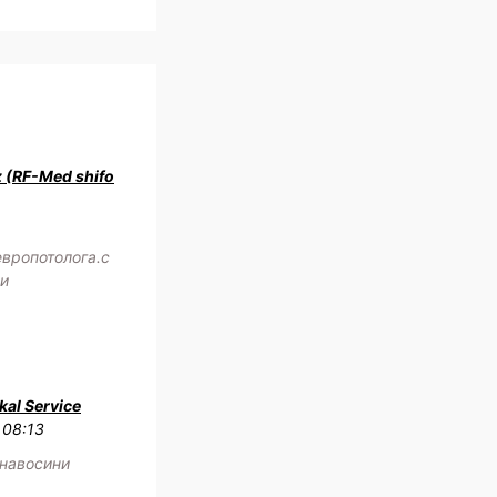
z (RF-Med shifo
европотолога.с
жи
al Service
 08:13
 навосини