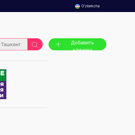
O'zbekcha
Добавить
Ташкент
клинику