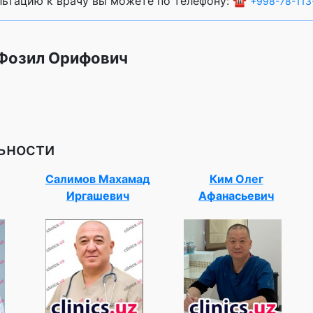
ультацию к врачу вы можете по телефону: ☎️
+998-78-113
 Фозил Орифович
ьности
Салимов Махамад
Ким Олег
Иргашевич
Афанасьевич