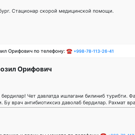
рбург. Стационар скорой медицинской помощи.
зил Орифович по телефону: ☎️
+998-78-113-26-41
Фозил Орифович
 бердилар! Чет давлатда ишлагани билиниб турибти. Ф
. Бу врач антибиотиксиз даволаб бердилар. Рахмат вра