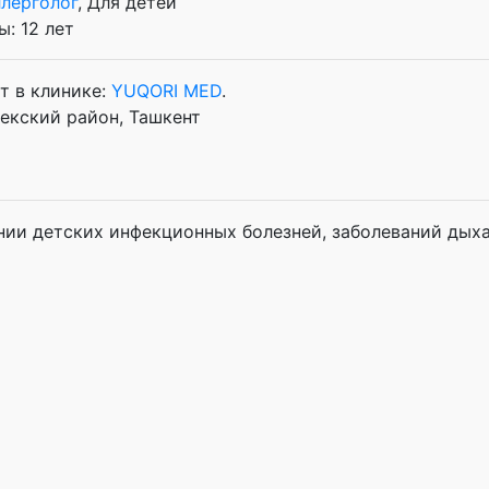
лерголог
, Для детей
: 12 лет
т в клинике:
YUQORI MED
.
бекский район, Ташкент
нии детских инфекционных болезней, заболеваний дых