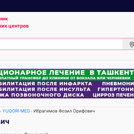
ник
ких центров
YUQORI MED
Ибрагимов Фозил Орифович
вич