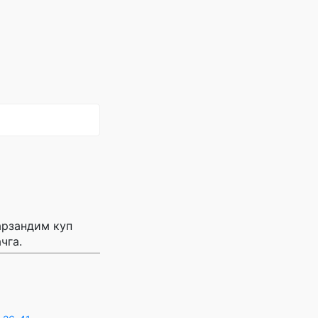
арзандим куп
чга.