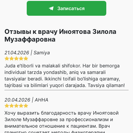
Записаться
Отзывы к врачу Иноятова Зилола
Музаффаровна
21.04.2026 | Samiya
Juda e’tiborli va malakali shifokor. Har bir bemorga
individual tarzda yondashib, aniq va samarali
tavsiyalar beradi. Ikkinchi toifali bo‘lishiga qaramay,
tajribasi va bilimlari yuqori darajada. Tavsiya qilaman!
20.04.2026 | АННА
Хочу выразить благодарность врачу Иноятовой
Зилоле Музаффаровне за профессионализм и
внимательное отношение к пациентам. Врач
грамотно сочетает методы физиотерапии,