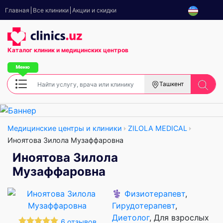
Главная
Все клиники
Акции и скидки
Каталог клиник
и медицинских центров
Ташкент
Медицинские центры и клиники
ZILOLA MEDICAL
Иноятова Зилола Музаффаровна
Иноятова Зилола
Музаффаровна
⚕️
Физиотерапевт
,
Гирудотерапевт
,
Диетолог
, Для взрослых
6 отзывов