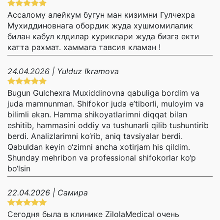
Ассалому алейкум бугун ман кизимни Гулчехра
Мухиддиновнага обордик жуда хушмомилалик
билан кабул клдилар куриклари жуда бизга екти
катта рахмат. хаммага тавсия кламан !
24.04.2026 | Yulduz Ikramova
Bugun Gulchexra Muxiddinovna qabuliga bordim va
juda mamnunman. Shifokor juda e’tiborli, muloyim va
bilimli ekan. Hamma shikoyatlarimni diqqat bilan
eshitib, hammasini oddiy va tushunarli qilib tushuntirib
berdi. Analizlarimni ko‘rib, aniq tavsiyalar berdi.
Qabuldan keyin o‘zimni ancha xotirjam his qildim.
Shunday mehribon va professional shifokorlar ko‘p
bo‘lsin
22.04.2026 | Самира
Сегодня была в клинике ZilolaMedical очень