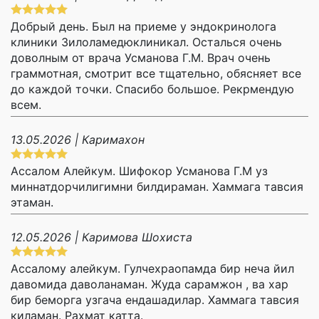
Добрый день. Был на приеме у эндокринолога
клиники Зилоламедюклиникал. Осталься очень
доволным от врача Усманова Г.М. Врач очень
граммотная, смотрит все тщательно, обясняет все
до каждой точки. Спасибо большое. Рекрмендую
всем.
13.05.2026 | Каримахон
Ассалом Алейкум. Шифокор Усманова Г.М уз
миннатдорчилигимни билдираман. Хаммага тавсия
этаман.
12.05.2026 | Каримова Шохиста
Ассалому алейкум. Гулчехраопамда бир неча йил
давомида даволанаман. Жуда сарамжон , ва хар
бир беморга узгача ендашадилар. Хаммага тавсия
киламан. Рахмат катта.