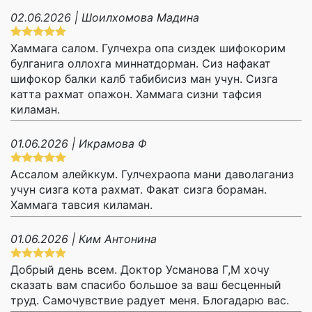
02.06.2026 | Шоилхомова Мадина
Хаммага салом. Гулчехра опа сиздек шифокорим
булганига оллохга миннатдорман. Сиз нафакат
шифокор балки калб табибисиз ман учун. Сизга
катта рахмат опажон. Хаммага сизни тафсия
киламан.
01.06.2026 | Икрамова Ф
Ассалом алейккум. Гулчехраопа мани даволаганиз
учун сизга кота рахмат. Факат сизга бораман.
Хаммага тавсия киламан.
01.06.2026 | Ким Антонина
Добрый день всем. Доктор Усманова Г,М хочу
сказать вам спасибо большое за ваш бесценный
труд. Самочувствие радует меня. Блогадарю вас.