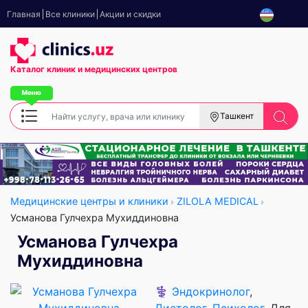
Главная
Все клиники
Акции и скидки
Каталог клиник
и медицинских центров
Ташкент
Медицинские центры и клиники
ZILOLA MEDICAL
Усманова Гулчехра Мухиддиновна
Усманова Гулчехра
Мухиддиновна
⚕️
Эндокринолог
,
Диетолог
,
Психолог
, Для