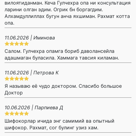
вилоятиданман. Кеча Гулчехра опа ни консультация
ларини олган эдим. Огрик бн боргагдим.
Алхамдуллиллах бугун анча яхшиман. Рахмат котта
опа.
11.06.2026 | Иминова
Салом. Гулчехра опамга бориб даволансейла
адашмаган буласила. Хаммага тавсия киламан.
11.06.2026 | Петрова К
Я называю её чудо доктором. Спасибо большое
Доктор
10.06.2026 | Парпиева Д
Шифокорлар ичида энг самимий ва опытный
шифокор. Рахмат, сог булинг узиз хам.