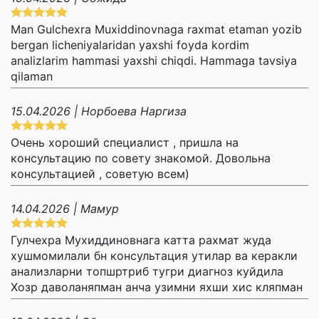
Man Gulchexra Muxiddinovnaga raxmat etaman yozib
bergan licheniyalaridan yaxshi foyda kordim
analizlarim hammasi yaxshi chiqdi. Hammaga tavsiya
qilaman
15.04.2026 | Норбоева Наргиза
Очень хороший специалист , пришла на
консультацию по совету знакомой. Довольна
консультацией , советую всем)
14.04.2026 | Мамур
Гулчехра Мухиддиновнага катта рахмат жуда
хушмомилали бн консультация утилар ва керакли
анализларни топшртриб тугри диагноз куйдила
Хозр даволаняпман анча узимни яхши хис кляпман