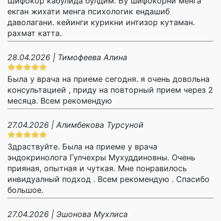
Шифокор кабулида булдим. Бу шифокорни менга
екган жихати менга психологик ендашиб
даволагани. кейинги курикни интизор кутаман.
рахмат катта.
28.04.2026 | Тимофеева Алина
Была у врача на приеме сегодня. я очень довольна
консультацией , приду на повторный прием через 2
месяца. Всем рекомендую
27.04.2026 | Алимбекова Турсуной
Здраствуйте. Была на приеме у врача
эндокринолога Гулчехры Мухуддиновны. Очень
прияная, опытная и чуткая. Мне понравилось
инвидуалный подход . Всем рекомендую . Спасибо
большое.
27.04.2026 | Эшонова Мухлиса