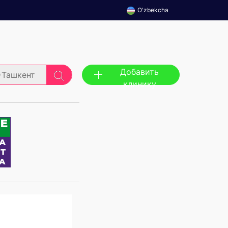
O'zbekcha
Добавить
Ташкент
клинику