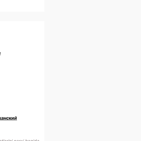
a
канский
larini narxi haqida