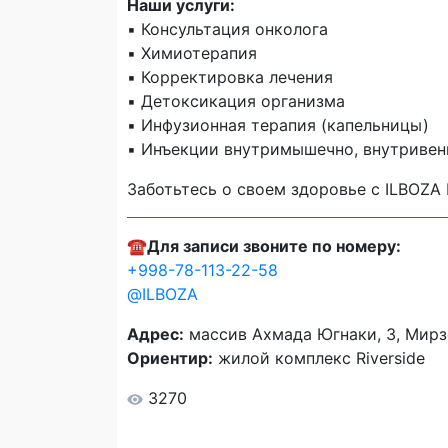
Наши услуги:
▪️ Консультация онколога
▪️ Химиотерапия
▪️ Корректировка лечения
▪️ Детоксикация организма
▪️ Инфузионная терапия (капельницы)
▪️ Инъекции внутримышечно, внутривен
Заботьтесь о своем здоровье с ILBOZA 
☎️
Для записи звоните по номеру:
+998-78-113-22-58
@ILBOZA
Адрес:
массив Ахмада Югнаки, 3, Мирзо
Ориентир:
жилой комплекс Riverside
3270