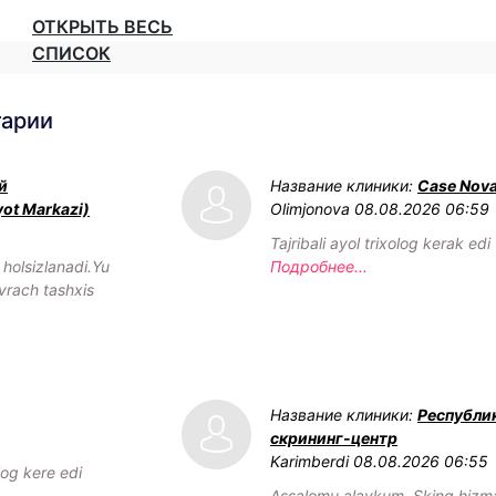
ОТКРЫТЬ ВЕСЬ
СПИСОК
тарии
й
Название клиники:
Case Nov
yot Markazi)
Olimjonova
08.08.2026 06:59
Tajribali ayol trixolog kerak edi
olsizlanadi.Yu
Подробнее...
vrach tashxis
Название клиники:
Республи
скрининг-центр
Karimberdi
08.08.2026 06:55
log kere edi
Assalomu alaykum. Sking hizmat