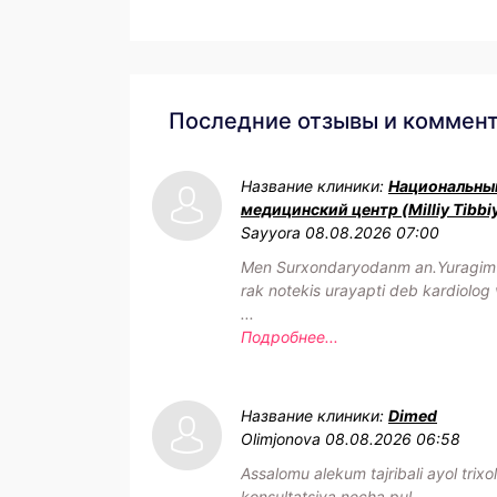
Последние отзывы и коммен
Название клиники:
Национальны
медицинский центр (Milliy Tibbi
Sayyora
08.08.2026 07:00
Men Surxondaryodanm an.Yuragim h
rak notekis urayapti deb kardiolog 
...
Подробнее...
Название клиники:
Dimed
Olimjonova
08.08.2026 06:58
Assalomu alekum tajribali ayol trixo
konsultatsiya necha pul