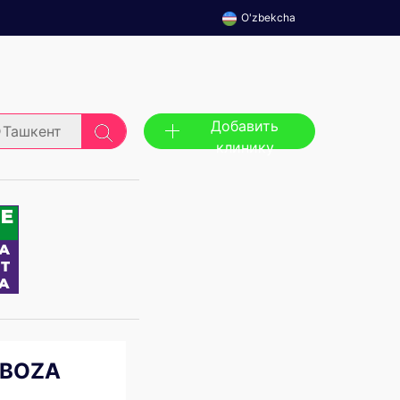
O'zbekcha
Добавить
Ташкент
клинику
ILBOZA