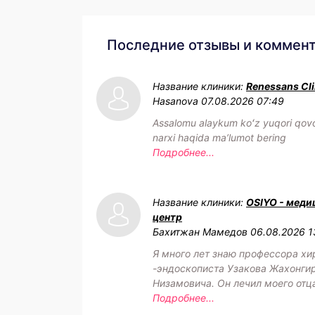
Последние отзывы и коммен
Название клиники:
Renessans Cli
Hasanova
07.08.2026 07:49
Assalomu alaykum koʻz yuqori qovo
narxi haqida maʼlumot bering
Подробнее...
Название клиники:
OSIYO - меди
центр
Бахитжан Мамедов
06.08.2026 1
Я много лет знаю профессора хи
-эндоскописта Узакова Жахонги
Низамовича. Он лечил моего отц
Подробнее...