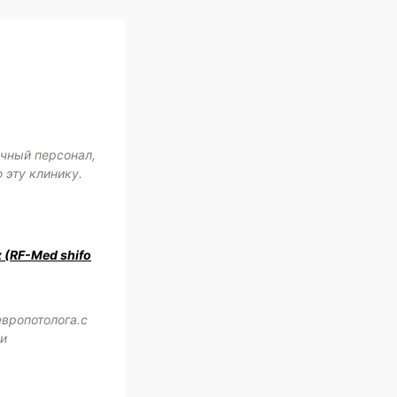
ичный персонал,
 эту клинику.
z (RF-Med shifo
европотолога.с
жи