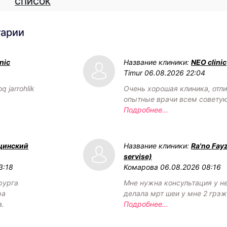
СПИСОК
тарии
nic
Название клиники:
NEO clinic
Timur
06.08.2026 22:04
q jarrohlik
Очень хорошая клиника, отл
опытные врачи всем советую
Подробнее...
цинский
Название клиники:
Ra'no Fay
servise)
3:18
Комарова
06.08.2026 08:16
рурга
Мне нужна консультация у н
ра
делала мрт шеи у мне 2 грэ
а.
Подробнее...