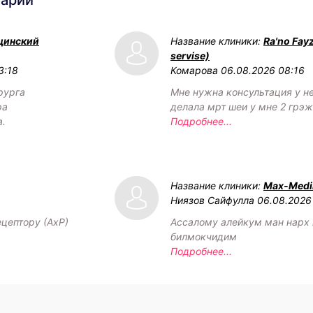
тарии
цинский
Название клиники:
Ra'no Fay
servise)
3:18
Комарова
06.08.2026 08:16
рурга
Мне нужна консультация у н
ра
делала мрт шеи у мне 2 грэ
а.
Подробнее...
Название клиники:
Max-Medik
Ниязов Сайфулла
06.08.2026
ецептору (АхР)
Ассалому алейкум ман нарх
билмокчидим
Подробнее...