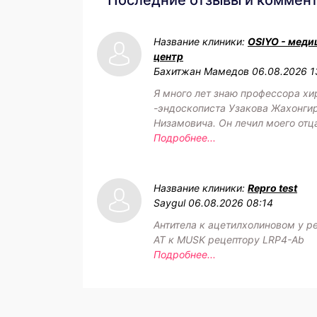
Последние отзывы и коммен
Название клиники:
OSIYO - меди
центр
Бахитжан Мамедов
06.08.2026 1
Я много лет знаю профессора хи
-эндоскописта Узакова Жахонги
Низамовича. Он лечил моего отц
Подробнее...
Название клиники:
Repro test
Saygul
06.08.2026 08:14
Антитела к ацетилхолиновом у р
АТ к MUSK рецептору LRP4-Ab
Подробнее...