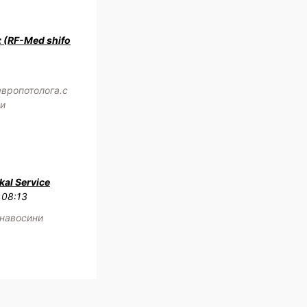
z (RF-Med shifo
европотолога.с
жи
al Service
 08:13
 навосини