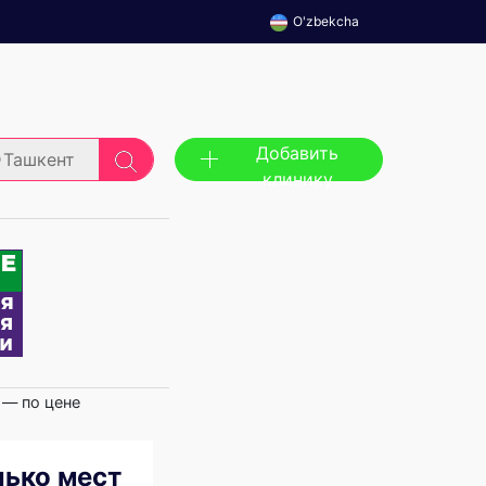
O'zbekcha
Добавить
Ташкент
клинику
 — по цене
лько мест