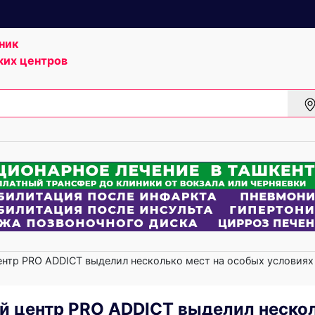
ник
ких центров
ентр PRO ADDICT выделил несколько мест на особых условиях
ей центр PRO ADDICT выделил неско