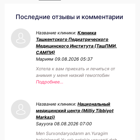
Последние отзывы и комментарии
Название клиники:
Клиника
Ташкентского Педиатрического
Медицинского Института (ТашПМИ,
САМПИ)
Мариям
09.08.2026 05:37
Хотела к вам приехать и лечиться от
анимия у меня низкий гемоглобин
Подробнее...
Название клиники:
Национальный
медицинский центр (Milliy Tibbiyot
Markazi)
Sayyora
08.08.2026 07:00
Men Surxondaryodanm an.Yuragim
holsizlanadi.Yu rak notekis urayapti deb