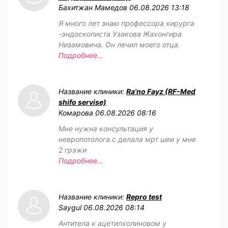
Бахитжан Мамедов
06.08.2026 13:18
Я много лет знаю профессора хирурга
-эндоскописта Узакова Жахонгира
Низамовича. Он лечил моего отца.
Подробнее...
Название клиники:
Ra'no Fayz (RF-Med
shifo servise)
Комарова
06.08.2026 08:16
Мне нужна консультация у
невропотолога.с делала мрт шеи у мне
2 грэжи
Подробнее...
Название клиники:
Repro test
Saygul
06.08.2026 08:14
Антитела к ацетилхолиновом у