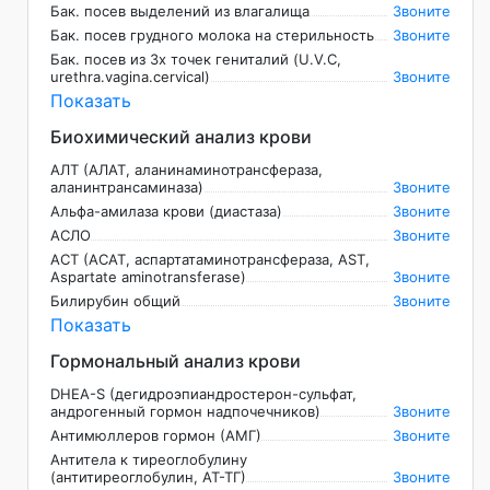
Бак. посев выделений из влагалища
Звоните
Бак. посев грудного молока на стерильность
Звоните
Бак. посев из 3х точек гениталий (U.V.C,
urethra.vagina.cervical)
Звоните
Показать
Биохимический анализ крови
АЛТ (АЛАТ, аланинаминотрансфераза,
аланинтрансаминаза)
Звоните
Альфа-амилаза крови (диастаза)
Звоните
АСЛО
Звоните
АСТ (АСАТ, аспартатаминотрансфераза, AST,
Aspartate aminotransferase)
Звоните
Билирубин общий
Звоните
Показать
Гормональный анализ крови
DHEA-S (дегидроэпиандростерон-сульфат,
андрогенный гормон надпочечников)
Звоните
Антимюллеров гормон (АМГ)
Звоните
Антитела к тиреоглобулину
(антитиреоглобулин, АТ-ТГ)
Звоните