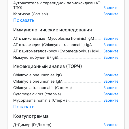
Аутоантитела к тиреоидной периоксидазе (АТ-
ТПО)
Звоните
Кортизол (Cortisol)
Звоните
Показать
Иммунологические исследования
АТ к микоплазме (Mycoplasma hominis) IgM
Звоните
АТ к хламидии (Chlamydia trachomatis) IgA
Звоните
АТ к цитомегаловирусу (Cytomegalovirus) IgM
Звоните
Иммуноглобулин Е (IgE)
Звоните
Инфекционный анализ (ТОРЧ)
Chlamydia pneumoniae IgG
Звоните
Chlamydia pneumoniae IgM
Звоните
Chlamydia trachomatis (Сперма)
Звоните
Cytomegalovirus (сперма)
Звоните
Mycoplasma hominis (Сперма)
Звоните
Показать
Коагулограмма
Д-Димер (D-Димер)
Звоните