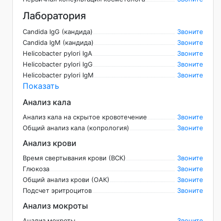
Лаборатория
Candida IgG (кандида)
Звоните
Candida IgM (кандида)
Звоните
Helicobacter pylori IgA
Звоните
Helicobacter pylori IgG
Звоните
Helicobacter pylori IgM
Звоните
Показать
Анализ кала
Анализ кала на скрытое кровотечение
Звоните
Общий анализ кала (копрология)
Звоните
Анализ крови
Время свертывания крови (ВСК)
Звоните
Глюкоза
Звоните
Общий анализ крови (ОАК)
Звоните
Подсчет эритроцитов
Звоните
Анализ мокроты
Анализ мокроты
Звоните