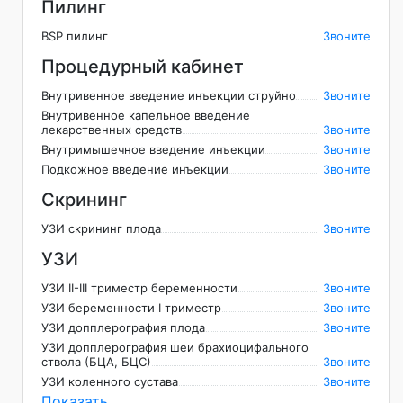
Пилинг
BSP пилинг
Звоните
Процедурный кабинет
Внутривенное введение инъекции струйно
Звоните
Внутривенное капельное введение
лекарственных средств
Звоните
Внутримышечное введение инъекции
Звоните
Подкожное введение инъекции
Звоните
Скрининг
УЗИ скрининг плода
Звоните
УЗИ
УЗИ II-III триместр беременности
Звоните
УЗИ беременности I триместр
Звоните
УЗИ допплерография плода
Звоните
УЗИ допплерография шеи брахиоцифального
ствола (БЦА, БЦС)
Звоните
УЗИ коленного сустава
Звоните
Показать