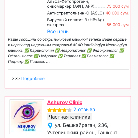
Альфа-Фетопротеин,
онкомаркер (АФП, AFP)
75 000 сум
Антистрептолизин-О (ASLO)
40 000 сум
Вирусный гепатит В (НВsAg)
экспресс
55 000 сум
Все цены
Рады сообщить об открытии новой клиники! Теперь Ваше сердце
и нервы под надежным контролем! ASAD kardiologiya Nevrologiya
клиника: ✅ Кардиология ✅ Невропатолог ✅ Эндокринолог ✅
Офтальмолог ✅ Нефролог ✅ Терапевт ✅ Ревматолог ✅
Педиатр ✅ Психоло
...
>>>
Подробнее
Ashurov Clinic
2 отзыва
Частная клиника
ул. Бешкайрагач, 236,
Учтепинский район, Ташкент