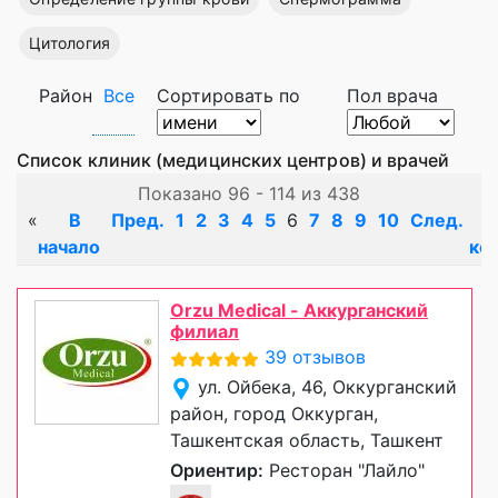
Цитология
Район
Все
Сортировать по
Пол врача
Список клиник (медицинских центров) и врачей
Показано 96 - 114 из 438
«
В
Пред.
1
2
3
4
5
6
7
8
9
10
След.
начало
ко
Orzu Medical - Аккурганский
филиал
39 отзывов
ул. Ойбека, 46, Оккурганский
район, город Оккурган,
Ташкентская область, Ташкент
Ориентир:
Ресторан "Лайло"