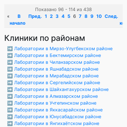
Показано 96 - 114 из 438
«
В
Пред.
1
2
3
4
5
6
7
8
9
10
След.
начало
ко
Клиники по районам
➡️
Лаборатории в Мирзо-Улугбекском районе
➡️
Лаборатории в Бектемирском районе
➡️
Лаборатории в Чиланзарском районе
➡️
Лаборатории в Яшнабадском районе
➡️
Лаборатории в Мирабадском районе
➡️
Лаборатории в Сергелийском районе
➡️
Лаборатории в Шайхантахурском районе
➡️
Лаборатории в Алмазарском районе
➡️
Лаборатории в Учтепинском районе
➡️
Лаборатории в Яккасарайском районе
➡️
Лаборатории в Юнусабадском районе
➡️
Лаборатории в Янгихаётском районе