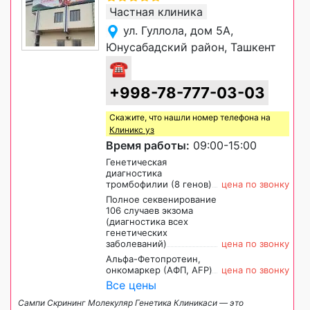
Частная клиника
ул. Гуллола, дом 5А,
Юнусабадский район, Ташкент
☎
+998-78-777-03-03
Скажите, что нашли номер телефона на
Клиникс уз
Время работы:
09:00-15:00
Генетическая
диагностика
тромбофилии (8 генов)
цена по звонку
Полное секвенирование
106 случаев экзома
(диагностика всех
генетических
заболеваний)
цена по звонку
Альфа-Фетопротеин,
онкомаркер (АФП, AFP)
цена по звонку
Все цены
Сампи Скрининг Молекуляр Генетика Клиникаси — это