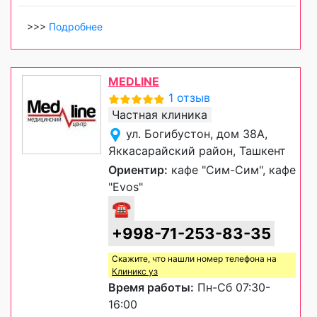
>>>
Подробнее
MEDLINE
1 отзыв
Частная клиника
ул. Богибустон, дом 38А,
Яккасарайский район, Ташкент
Ориентир:
кафе "Сим-Сим", кафе
"Evos"
☎
+998-71-253-83-35
Скажите, что нашли номер телефона на
Клиникс уз
Время работы:
Пн-Сб 07:30-
16:00