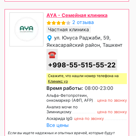
AYA - Семейная клиника
2 отзыва
Частная клиника
ул. Юнуса Раджаби, 59,
Яккасарайский район, Ташкент
☎
+998-55-515-55-22
Скажите, что нашли номер телефона на
Клиникс уз
Время работы:
08:00-23:00
Альфа-Фетопротеин,
онкомаркер (АФП, AFP)
цена по звонку
Анализ мочи по
Зимницкому
цена по звонку
Аскарида IgG
цена по звонку
Все цены
Если вы ищете надежных и опытных врачей, которые будут