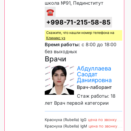
школа №91, Пединститут
☎
+998-71-215-58-85
Скажите, что нашли номер телефона на
Клиникс уз
Время работы:
с 8:00 до 18:00
без выходных
Врачи
Абдуллаева
Саодат
Данияровна
Врач-лаборант
Стаж работы: 18
лет Врач первой категории
Краснуха (Rubella) IgG
цена по звонку
Краснуха (Rubella) IgM
цена по звонку