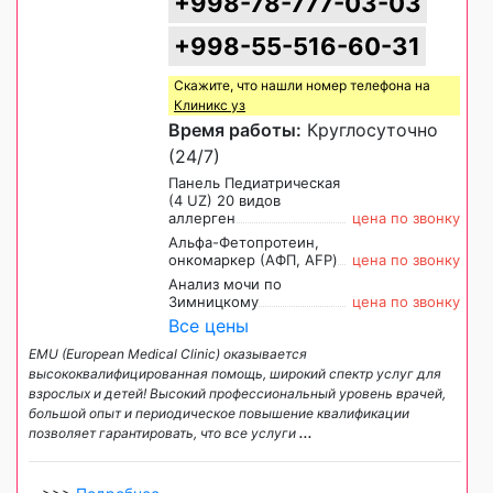
+998-78-777-03-03
+998-55-516-60-31
Скажите, что нашли номер телефона на
Клиникс уз
Время работы:
Круглосуточно
(24/7)
Панель Педиатрическая
(4 UZ) 20 видов
аллерген
цена по звонку
Альфа-Фетопротеин,
онкомаркер (АФП, AFP)
цена по звонку
Анализ мочи по
Зимницкому
цена по звонку
Все цены
EMU (European Medical Clinic) оказывается
высококвалифицированная помощь, широкий спектр услуг для
взрослых и детей! Высокий профессиональный уровень врачей,
большой опыт и периодическое повышение квалификации
позволяет гарантировать, что все услуги
...