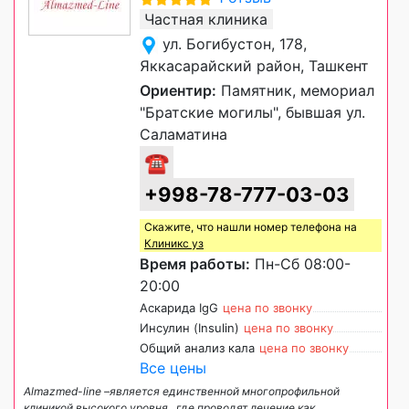
Частная клиника
ул. Богибустон, 178,
Яккасарайский район, Ташкент
Ориентир:
Памятник, мемориал
"Братские могилы", бывшая ул.
Саламатина
☎
+998-78-777-03-03
Скажите, что нашли номер телефона на
Клиникс уз
Время работы:
Пн-Сб 08:00-
20:00
Аскарида IgG
цена по звонку
Инсулин (Insulin)
цена по звонку
Общий анализ кала
цена по звонку
Все цены
Almazmed-line –является единственной многопрофильной
клиникой высокого уровня , где проводят лечение как