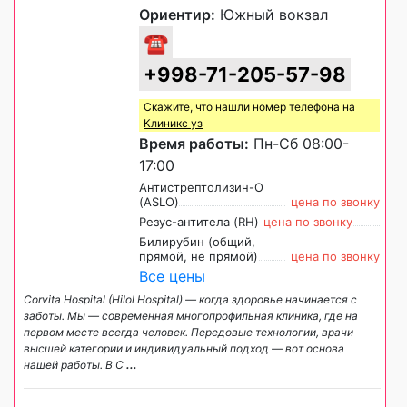
Ориентир:
Южный вокзал
☎
+998-71-205-57-98
Скажите, что нашли номер телефона на
Клиникс уз
Время работы:
Пн-Сб 08:00-
17:00
Антистрептолизин-О
(ASLO)
цена по звонку
Резус-антитела (RH)
цена по звонку
Билирубин (общий,
прямой, не прямой)
цена по звонку
Все цены
Corvita Hospital (Hilol Hospital) — когда здоровье начинается с
заботы. Мы — современная многопрофильная клиника, где на
первом месте всегда человек. Передовые технологии, врачи
высшей категории и индивидуальный подход — вот основа
нашей работы. В C
...