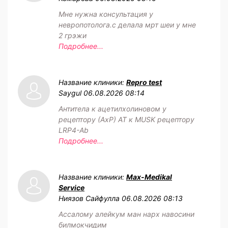
Мне нужна консультация у
невропотолога.с делала мрт шеи у мне
2 грэжи
Подробнее...
Название клиники:
Repro test
Saygul
06.08.2026 08:14
Антитела к ацетилхолиновом у
рецептору (АхР) АТ к MUSK рецептору
LRP4-Ab
Подробнее...
Название клиники:
Max-Medikal
Service
Ниязов Сайфулла
06.08.2026 08:13
Ассалому алейкум ман нарх навосини
билмокчидим