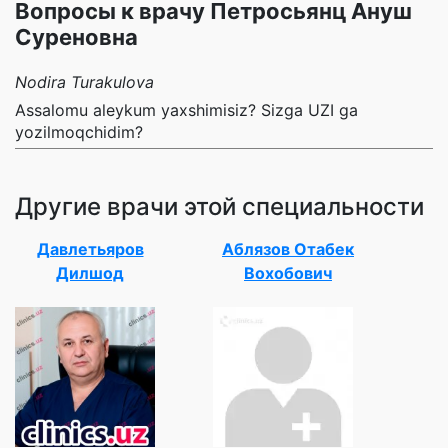
Вопросы к врачу Петросьянц Ануш
Суреновна
Nodira Turakulova
Assalomu aleykum yaxshimisiz? Sizga UZI ga
yozilmoqchidim?
Другие врачи этой специальности
Давлетьяров
Аблязов Отабек
Дилшод
Вохобович