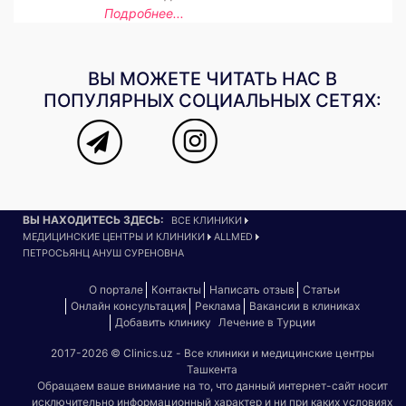
Подробнее...
ВЫ МОЖЕТЕ ЧИТАТЬ НАС В
ПОПУЛЯРНЫХ СОЦИАЛЬНЫХ СЕТЯХ:
ВЫ НАХОДИТЕСЬ ЗДЕСЬ:
ВСЕ КЛИНИКИ
МЕДИЦИНСКИЕ ЦЕНТРЫ И КЛИНИКИ
ALLMED
ПЕТРОСЬЯНЦ АНУШ СУРЕНОВНА
О портале
Контакты
Написать отзыв
Статьи
Онлайн консультация
Реклама
Вакансии в клиниках
Добавить клинику
Лечение в Турции
2017-2026 © Clinics.uz - Все клиники и медицинские центры
Ташкента
Обращаем ваше внимание на то, что данный интернет-сайт носит
исключительно информационный характер и ни при каких условиях