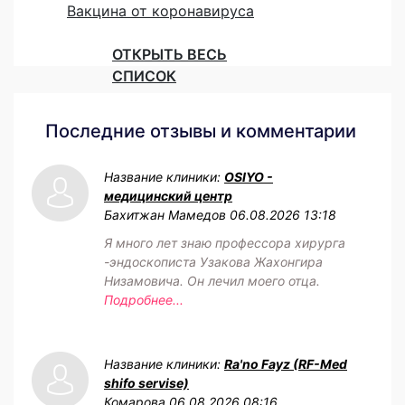
Вакцина от коронавируса
ОТКРЫТЬ ВЕСЬ
СПИСОК
Последние отзывы и комментарии
Название клиники:
OSIYO -
медицинский центр
Бахитжан Мамедов
06.08.2026 13:18
Я много лет знаю профессора хирурга
-эндоскописта Узакова Жахонгира
Низамовича. Он лечил моего отца.
Подробнее...
Название клиники:
Ra'no Fayz (RF-Med
shifo servise)
Комарова
06.08.2026 08:16