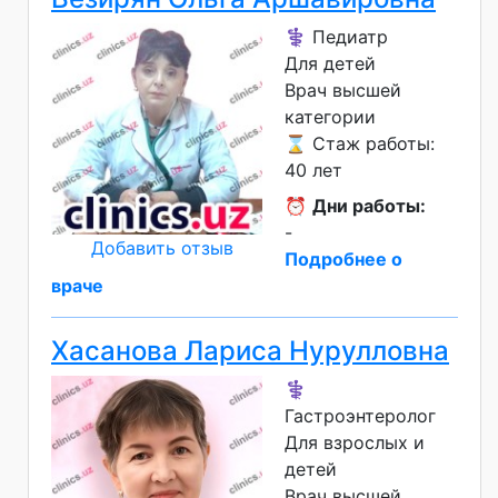
⚕️ Педиатр
Для детей
Врач высшей
категории
⌛ Стаж работы:
40 лет
⏰
Дни работы:
-
Добавить отзыв
Подробнее о
враче
Хасанова Лариса Нурулловна
⚕️
Гастроэнтеролог
Для взрослых и
детей
Врач высшей