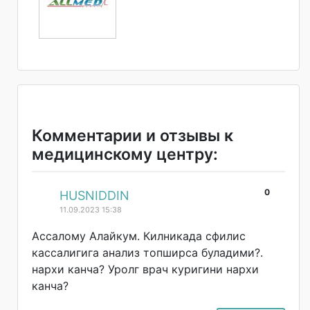
Комментарии и отзывы к
медицинскому центру:
0
#
HUSNIDDIN
11.09.2023 15:38
Ассалому Алайкум. Килникада сфилис
кассалигига анализ топширса буладими?.
нархи канча? Уролг врач куригини нархи
канча?