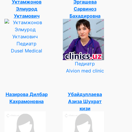
Уктамжонов
Эргашева
Элмурод
Сарвиноз
Уктамович
Бахадировна
Педиатр
Dusel Medical
Педиатр
Alvion med clinic
Назирова Дилбар
Убайдуллаева
Кахрамоновна
Азиза Шухрат
кизи