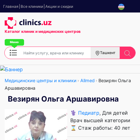
Главная
Все клиники
Акции и скидки
Каталог клиник
и медицинских центров
Ташкент
Медицинские центры и клиники
Allmed
Везирян Ольга
Аршавировна
Везирян Ольга Аршавировна
⚕️
Педиатр
, Для детей
Врач высшей категории
⌛ Стаж работы: 40 лет