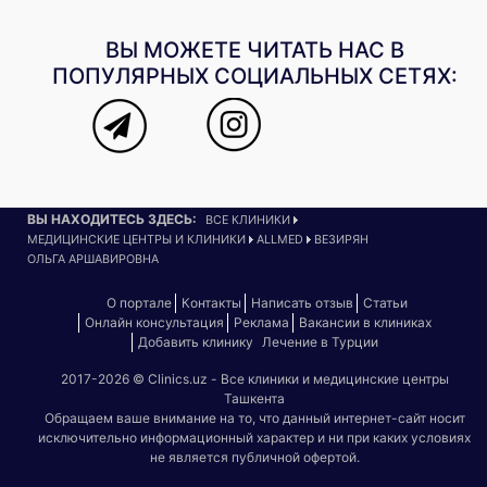
ВЫ МОЖЕТЕ ЧИТАТЬ НАС В
ПОПУЛЯРНЫХ СОЦИАЛЬНЫХ СЕТЯХ:
ВЫ НАХОДИТЕСЬ ЗДЕСЬ:
ВСЕ КЛИНИКИ
МЕДИЦИНСКИЕ ЦЕНТРЫ И КЛИНИКИ
ALLMED
ВЕЗИРЯН
ОЛЬГА АРШАВИРОВНА
О портале
Контакты
Написать отзыв
Статьи
Онлайн консультация
Реклама
Вакансии в клиниках
Добавить клинику
Лечение в Турции
2017-2026 © Clinics.uz - Все клиники и медицинские центры
Ташкента
Обращаем ваше внимание на то, что данный интернет-сайт носит
исключительно информационный характер и ни при каких условиях
не является публичной офертой.