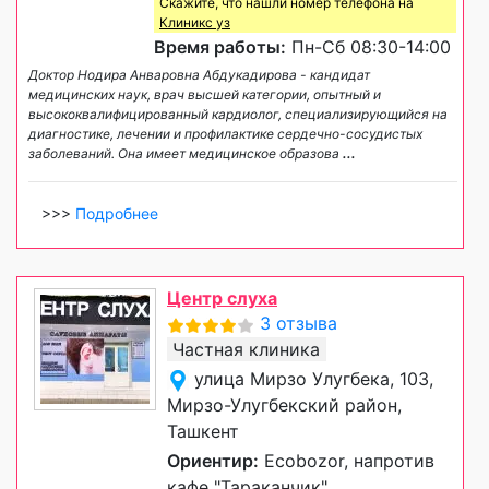
Скажите, что нашли номер телефона на
Клиникс уз
Время работы:
Пн-Сб 08:30-14:00
Доктор Нодира Анваровна Абдукадирова - кандидат
медицинских наук, врач высшей категории, опытный и
высококвалифицированный кардиолог, специализирующийся на
диагностике, лечении и профилактике сердечно-сосудистых
заболеваний. Она имеет медицинское образова
...
>>>
Подробнее
Центр слуха
3 отзыва
Частная клиника
улица Мирзо Улугбека, 103,
Мирзо-Улугбекский район,
Ташкент
Ориентир:
Ecobozor, напротив
кафе "Тараканчик"