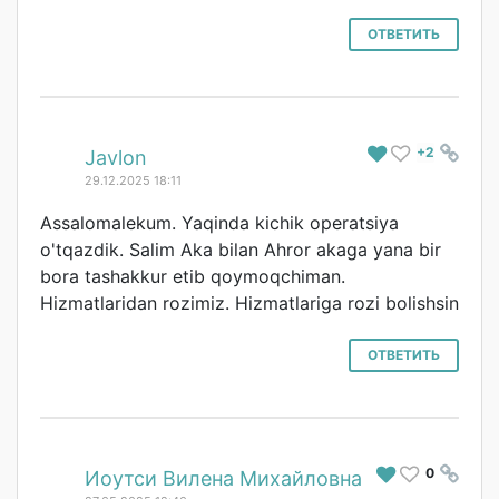
ОТВЕТИТЬ
+2
#
Javlon
29.12.2025 18:11
Assalomalekum. Yaqinda kichik operatsiya
o'tqazdik. Salim Aka bilan Ahror akaga yana bir
bora tashakkur etib qoymoqchiman.
Hizmatlaridan rozimiz. Hizmatlariga rozi bolishsin
ОТВЕТИТЬ
0
#
Иоутси Вилена Михайловна