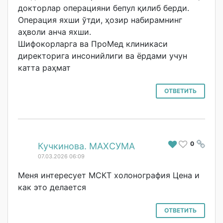
докторлар операцияни бепул қилиб берди.
Операция яхши ўтди, ҳозир набирaмнинг
аҳволи анча яхши.
Шифокорларга ва ПроМед клиникаси
директорига инсонийлиги ва ёрдами учун
катта раҳмат
ОТВЕТИТЬ
0
#
Кучкинова. МАХСУМА
07.03.2026 06:09
Меня интересует МСКТ холонография Цена и
как это делается
ОТВЕТИТЬ