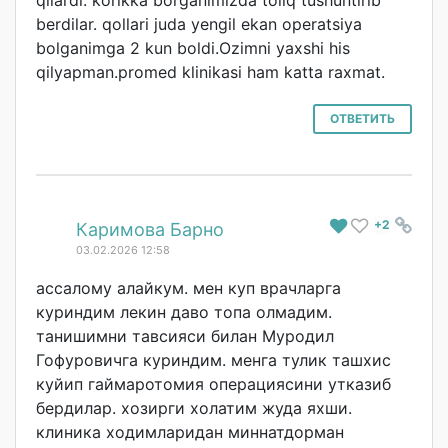
qilardi. korikka borganimizda toliq tushuntirib
berdilar. qollari juda yengil ekan operatsiya
bolganimga 2 kun boldi.Ozimni yaxshi his
qilyapman.prome
d klinikasi ham katta raxmat.
ОТВЕТИТЬ
+2
#
Каримова Барно
03.02.2026 12:58
ассалому алайкум. мен куп врачларга
куриндим лекин даво топа олмадим.
танишимни тавсияси билан Муродил
Гофуровичга куриндим. менга тулик ташхис
куйип гаймаротомия операциясини утказиб
бердилар. хозирги холатим жуда яхши.
клиника ходимларидан миннатдорман