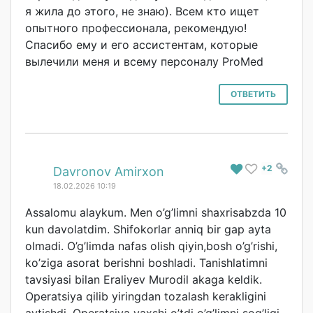
я жила до этого, не знаю). Всем кто ищет
опытного профессионала, рекомендую!
Спасибо ему и его ассистентам, которые
вылечили меня и всему персоналу ProMed
ОТВЕТИТЬ
+2
#
Davronov Amirxon
18.02.2026 10:19
Assalomu alaykum. Men o’g’limni shaxrisabzda 10
kun davolatdim. Shifokorlar anniq bir gap ayta
olmadi. O’g’limda nafas olish qiyin,bosh o’g’rishi,
ko’ziga asorat berishni boshladi. Tanishlatimni
tavsiyasi bilan Eraliyev Murodil akaga keldik.
Operatsiya qilib yiringdan tozalash kerakligini