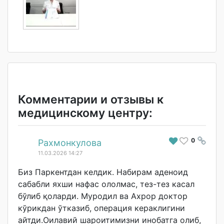
Комментарии и отзывы к
медицинскому центру:
0
#
Рахмонкулова
11.03.2026 14:27
Биз Паркентдан келдик. Набирам аденоид
сабабли яхши нафас ололмас, тез-тез касал
бўлиб қоларди. Муродил ва Ахрор доктор
кўрикдан ўтказиб, операция кераклигини
айтди.Оилавий шароитимизни инобатга олиб,