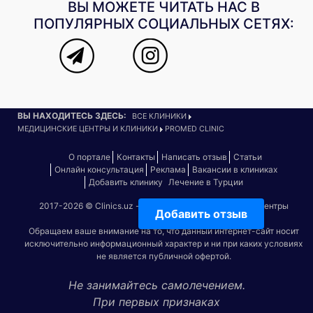
ВЫ МОЖЕТЕ ЧИТАТЬ НАС В
ПОПУЛЯРНЫХ СОЦИАЛЬНЫХ СЕТЯХ:
ВЫ НАХОДИТЕСЬ ЗДЕСЬ:
ВСЕ КЛИНИКИ
МЕДИЦИНСКИЕ ЦЕНТРЫ И КЛИНИКИ
PROMED CLINIC
О портале
Контакты
Написать отзыв
Статьи
Онлайн консультация
Реклама
Вакансии в клиниках
Добавить клинику
Лечение в Турции
2017-2026 © Clinics.uz - Все клиники и медицинские центры
Добавить отзыв
Ташкента
Обращаем ваше внимание на то, что данный интернет-сайт носит
исключительно информационный характер и ни при каких условиях
не является публичной офертой.
Не занимайтесь самолечением.
При первых признаках