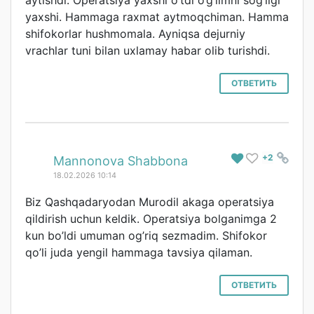
aytishdi. Operatsiya yaxshi o’tdi o’g’limni sog’ligi
yaxshi. Hammaga raxmat aytmoqchiman. Hamma
shifokorlar hushmomala. Ayniqsa dejurniy
vrachlar tuni bilan uxlamay habar olib turishdi.
ОТВЕТИТЬ
+2
#
Mannonova Shabbona
18.02.2026 10:14
Biz Qashqadaryodan Murodil akaga operatsiya
qildirish uchun keldik. Operatsiya bolganimga 2
kun bo’ldi umuman og’riq sezmadim. Shifokor
qo’li juda yengil hammaga tavsiya qilaman.
ОТВЕТИТЬ