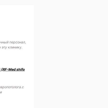
ичный персонал,
 эту клинику.
z (RF-Med shifo
европотолога.с
жи