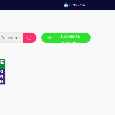
O'zbekcha
Добавить
Ташкент
клинику