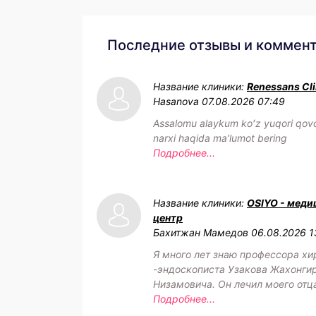
Последние отзывы и коммен
Название клиники:
Renessans Cli
Hasanova
07.08.2026 07:49
Assalomu alaykum koʻz yuqori qovo
narxi haqida maʼlumot bering
Подробнее...
Название клиники:
OSIYO - меди
центр
Бахитжан Мамедов
06.08.2026 1
Я много лет знаю профессора хи
-эндоскописта Узакова Жахонги
Низамовича. Он лечил моего отц
Подробнее...