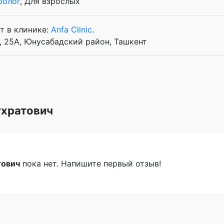
ролог
, Для взрослых
т в клинике:
Anfa Clinic
.
, 25А, Юнусабадский район, Ташкент
ухратович
тович
пока нет. Напишите первый отзыв!