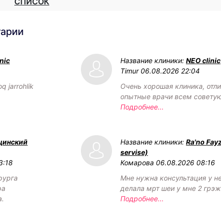
СПИСОК
тарии
nic
Название клиники:
NEO clinic
Timur
06.08.2026 22:04
q jarrohlik
Очень хорошая клиника, отл
опытные врачи всем советую
Подробнее...
цинский
Название клиники:
Ra'no Fay
servise)
3:18
Комарова
06.08.2026 08:16
рурга
Мне нужна консультация у н
ра
делала мрт шеи у мне 2 грэ
а.
Подробнее...