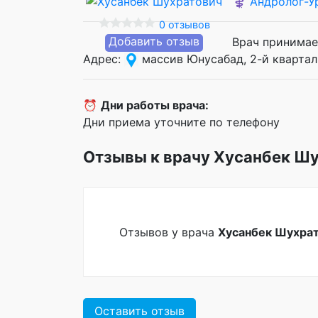
⚕️
Андролог-У
0 отзывов
Добавить отзыв
Врач принимае
Адрес:
массив Юнусабад, 2-й квартал
⏰
Дни работы врача:
Дни приема уточните по телефону
Отзывы к врачу Хусанбек Ш
Отзывов у врача
Хусанбек Шухра
Оставить отзыв