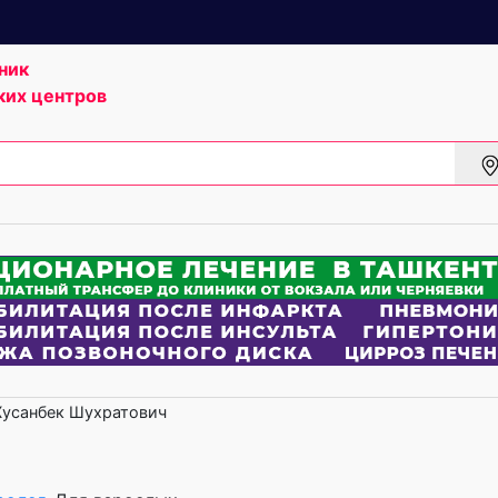
ник
ких центров
усанбек Шухратович