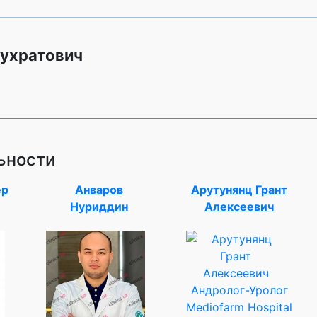
Шухратович
ьности
ер
Анваров
Арутунянц Грант
Нуриддин
Алексеевич
Андролог-Уролог
Mediofarm Hospital