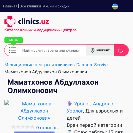
Главная
Все клиники
Акции и скидки
Каталог клиник
и медицинских центров
Ташкент
Медицинские центры и клиники
Darmon-Servis
Маматхонов Абдуллахон Олимхонович
Маматхонов Абдуллахон
Олимхонович
⚕️
Уролог
,
Андролог-
Уролог
, Для взрослых и
детей
Врач первой категории
0 отзывов
⌛ Стаж работы: 15 лет