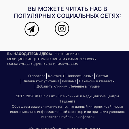
ВЫ МОЖЕТЕ ЧИТАТЬ НАС В
ПОПУЛЯРНЫХ СОЦИАЛЬНЫХ СЕТЯХ:
ВЫ НАХОДИТЕСЬ ЗДЕСЬ:
ВСЕ КЛИНИКИ
МЕДИЦИНСКИЕ ЦЕНТРЫ И КЛИНИКИ
DARMON-SERVIS
МАМАТХОНОВ АБДУЛЛАХОН ОЛИМХОНОВИЧ
О портале
Контакты
Написать отзыв
Статьи
Онлайн консультация
Реклама
Вакансии в клиниках
Добавить клинику
Лечение в Турции
2017-2026 © Clinics.uz - Все клиники и медицинские центры
Ташкента
Обращаем ваше внимание на то, что данный интернет-сайт носит
исключительно информационный характер и ни при каких условиях
не является публичной офертой.
Не занимайтесь самолечением.