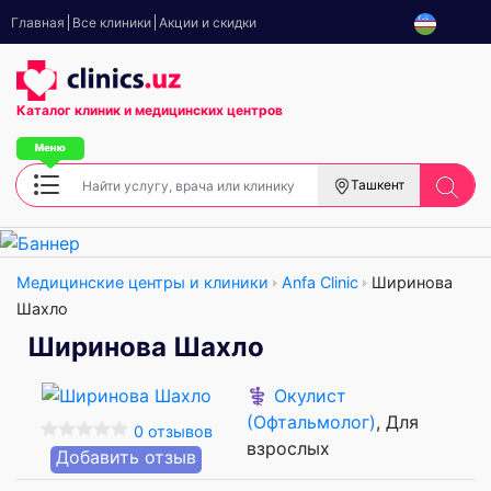
Главная
Все клиники
Акции и скидки
Каталог клиник
и медицинских центров
Ташкент
Медицинские центры и клиники
Anfa Clinic
Ширинова
Шахло
Ширинова Шахло
⚕️
Окулист
(Офтальмолог)
, Для
0 отзывов
взрослых
Добавить отзыв