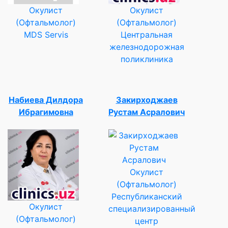
Окулист
Окулист
(Офтальмолог)
(Офтальмолог)
MDS Servis
Центральная
железнодорожная
поликлиника
Набиева Дилдора
Закирходжаев
Ибрагимовна
Рустам Асралович
Окулист
(Офтальмолог)
Республиканский
Окулист
специализированный
(Офтальмолог)
центр