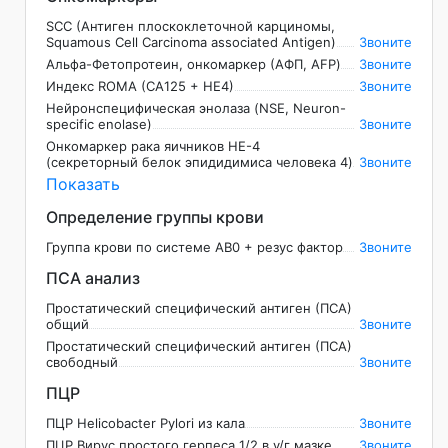
SCC (Антиген плоскоклеточной карциномы,
Squamous Cell Carcinoma associated Antigen)
Звоните
Альфа-Фетопротеин, онкомаркер (АФП, AFP)
Звоните
Индекс ROMA (CA125 + HE4)
Звоните
Нейронспецифическая энолаза (NSE, Neuron-
specific enolase)
Звоните
Онкомаркер рака яичников HE-4
(секреторный белок эпидидимиса человека 4)
Звоните
Показать
Определение группы крови
Группа крови по системе AB0 + резус фактор
Звоните
ПСА анализ
Простатический специфический антиген (ПСА)
общий
Звоните
Простатический специфический антиген (ПСА)
свободный
Звоните
ПЦР
ПЦР Helicobacter Pylori из кала
Звоните
ПЦР Вирус простого герпеса 1/2 в у/г мазке
Звоните