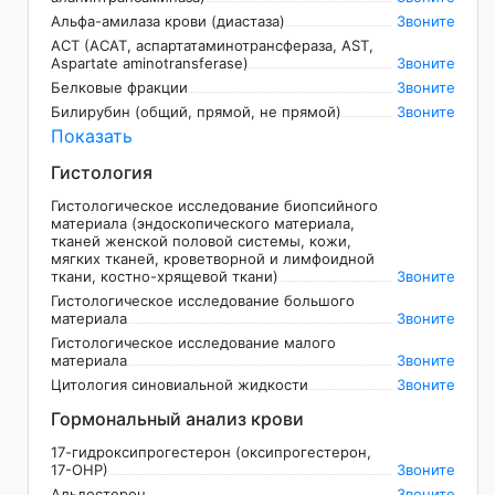
Альфа-амилаза крови (диастаза)
Звоните
АСТ (АСАТ, аспартатаминотрансфераза, AST,
Aspartate aminotransferase)
Звоните
Белковые фракции
Звоните
Билирубин (общий, прямой, не прямой)
Звоните
Показать
Гистология
Гистологическое исследование биопсийного
материала (эндоскопического материала,
тканей женской половой системы, кожи,
мягких тканей, кроветворной и лимфоидной
ткани, костно-хрящевой ткани)
Звоните
Гистологическое исследование большого
материала
Звоните
Гистологическое исследование малого
материала
Звоните
Цитология синовиальной жидкости
Звоните
Гормональный анализ крови
17-гидроксипрогестерон (оксипрогестерон,
17-ОНР)
Звоните
Альдостерон
Звоните