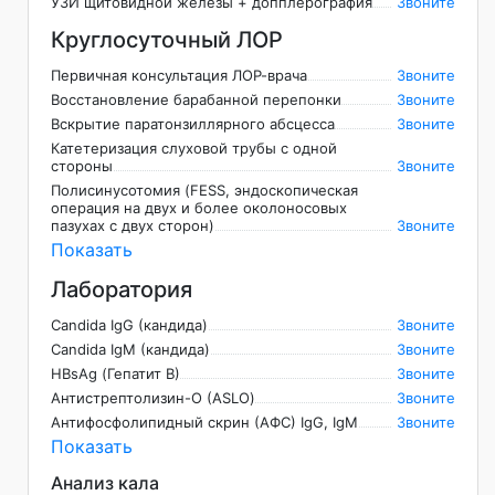
УЗИ щитовидной железы + допплерография
Звоните
Круглосуточный ЛОР
Первичная консультация ЛОР-врача
Звоните
Восстановление барабанной перепонки
Звоните
Вскрытие паратонзиллярного абсцесса
Звоните
Катетеризация слуховой трубы с одной
стороны
Звоните
Полисинусотомия (FESS, эндоскопическая
операция на двух и более околоносовых
пазухах с двух сторон)
Звоните
Показать
Лаборатория
Candida IgG (кандида)
Звоните
Candida IgM (кандида)
Звоните
HBsAg (Гепатит B)
Звоните
Антистрептолизин-О (ASLO)
Звоните
Антифосфолипидный скрин (АФС) IgG, IgM
Звоните
Показать
Анализ кала