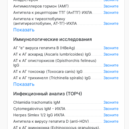
Антимюллеров гормон (АМГ)
Звоните
Антитела к рецепторам ТТГ (АнТТГ) ИХЛА
Звоните
Антитела к тиреоглобулину
(антитиреоглобулин, AT-TГ)-ИХЛА
Звоните
Показать
Иммунологические исследования
АГ "е" вируса гепатита В (HBeAg)
Звоните
АТ к АГ аскарид (Ascaris lumbricoides) IgG
Звоните
АТ к АГ описторхисов (Opisthorchis felineus)
IgG
Звоните
АТ к АГ токсокар (Toxocara canis) IgG
Звоните
АТ к АГ трихинелл (Trichinella spiralis) IgG
Звоните
Показать
Инфекционный анализ (ТОРЧ)
Chlamidia trachomatis IgM
Звоните
Cytomegalovirus IgM - ИХЛА
Звоните
Herpes Simlex 1/2 IgG ИХЛА
Звоните
Антитела к вирусу гепатита D (anti-HDV)
Звоните
АТ к АГ эхинококка (Echinococcus granulosus),