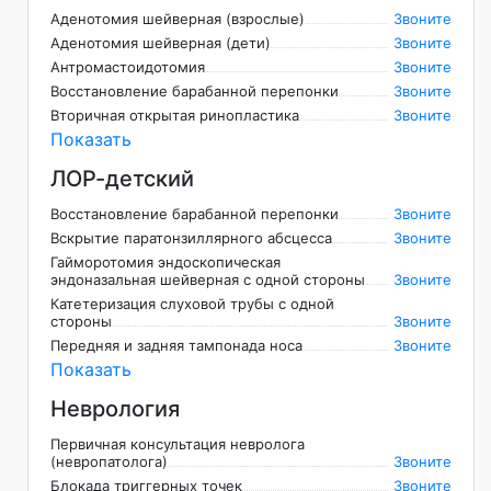
Аденотомия шейверная (взрослые)
Звоните
Аденотомия шейверная (дети)
Звоните
Антромастоидотомия
Звоните
Восстановление барабанной перепонки
Звоните
Вторичная открытая ринопластика
Звоните
Показать
ЛОР-детский
Восстановление барабанной перепонки
Звоните
Вскрытие паратонзиллярного абсцесса
Звоните
Гайморотомия эндоскопическая
эндоназальная шейверная с одной стороны
Звоните
Катетеризация слуховой трубы с одной
стороны
Звоните
Передняя и задняя тампонада носа
Звоните
Показать
Неврология
Первичная консультация невролога
(невропатолога)
Звоните
Блокада триггерных точек
Звоните