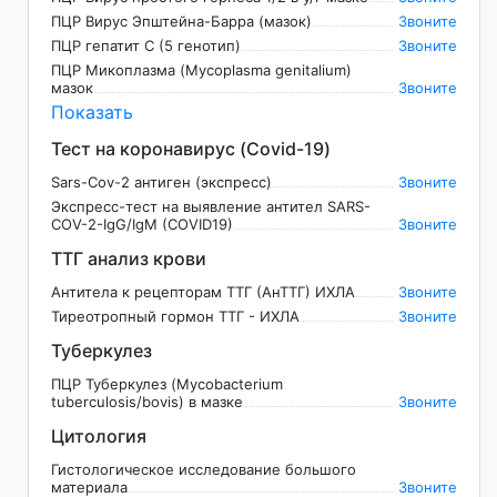
ПЦР Вирус Эпштейна-Барра (мазок)
Звоните
ПЦР гепатит С (5 генотип)
Звоните
ПЦР Микоплазма (Mycoplasma genitalium)
мазок
Звоните
Показать
Тест на коронавирус (Covid-19)
Sars-Cov-2 антиген (экспресс)
Звоните
Экспресс-тест на выявление антител SARS-
COV-2-IgG/IgM (COVID19)
Звоните
ТТГ анализ крови
Антитела к рецепторам ТТГ (АнТТГ) ИХЛА
Звоните
Тиреотропный гормон ТТГ - ИХЛА
Звоните
Туберкулез
ПЦР Туберкулез (Mycobacterium
tuberculosis/bovis) в мазке
Звоните
Цитология
Гистологическое исследование большого
материала
Звоните