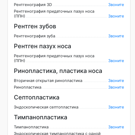
Рентгенография 3D
Звоните
Рентгенография придаточных пазух носа
(ППН)
Звоните
Рентген зубов
Рентгенография зуба
Звоните
Рентген пазух носа
Рентгенография придаточных пазух носа
(ППН)
Звоните
Ринопластика, пластика носа
Вторичная открытая ринопластика
Звоните
Ринопластика
Звоните
Септопластика
Эндоскопическая септопластика
Звоните
Тимпанопластика
Тимпанопластика
Звоните
Эндоскопическая тимпанопластика с одной