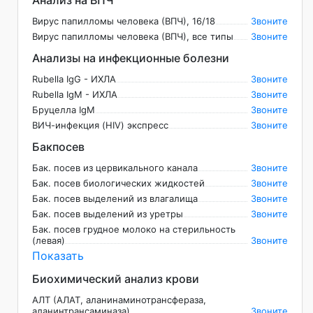
Анализ на ВПЧ
Вирус папилломы человека (ВПЧ), 16/18
Звоните
Вирус папилломы человека (ВПЧ), все типы
Звоните
Анализы на инфекционные болезни
Rubella IgG - ИХЛА
Звоните
Rubella IgM - ИХЛА
Звоните
Бруцелла IgM
Звоните
ВИЧ-инфекция (HIV) экспресс
Звоните
Бакпосев
Бак. посев из цервикального канала
Звоните
Бак. посев биологических жидкостей
Звоните
Бак. посев выделений из влагалища
Звоните
Бак. посев выделений из уретры
Звоните
Бак. посев грудное молоко на стерильность
(левая)
Звоните
Показать
Биохимический анализ крови
АЛТ (АЛАТ, аланинаминотрансфераза,
аланинтрансаминаза)
Звоните