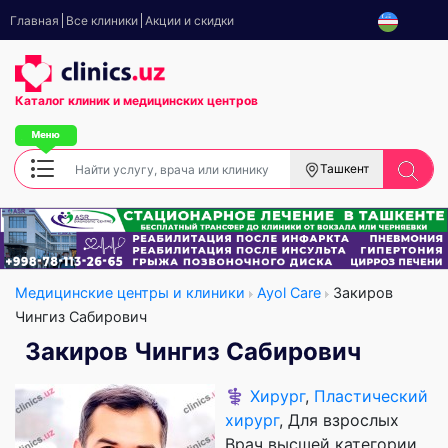
Главная
Все клиники
Акции и скидки
Каталог клиник
и медицинских центров
Ташкент
Медицинские центры и клиники
Ayol Care
Закиров
Чингиз Сабирович
Закиров Чингиз Сабирович
⚕️
Хирург
,
Пластический
хирург
, Для взрослых
Врач высшей категории