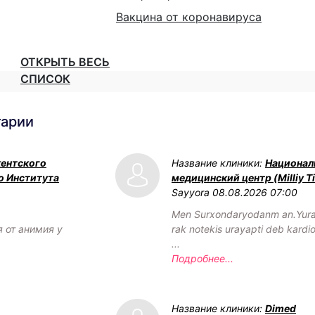
Вакцина от коронавируса
ОТКРЫТЬ ВЕСЬ
СПИСОК
тарии
кентского
Название клиники:
Национал
о Института
медицинский центр (Milliy Ti
Sayyora
08.08.2026 07:00
Men Surxondaryodanm an.Yurag
я от анимия у
rak notekis urayapti deb kardi
...
Подробнее...
Название клиники:
Dimed