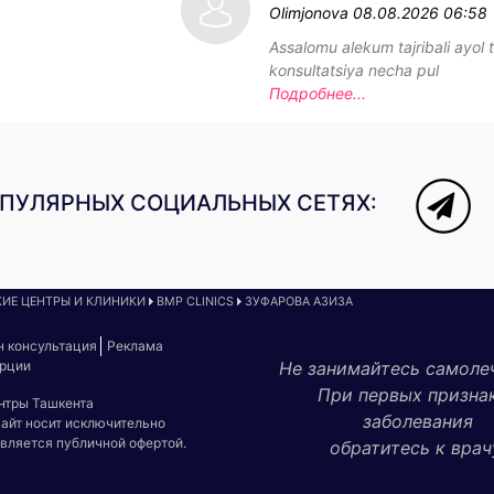
Olimjonova
08.08.2026 06:58
Assalomu alekum tajribali ayol t
konsultatsiya necha pul
Подробнее...
ОПУЛЯРНЫХ СОЦИАЛЬНЫХ СЕТЯХ:
ИЕ ЦЕНТРЫ И КЛИНИКИ
BMP CLINICS
ЗУФАРОВА АЗИЗА
н консультация
Реклама
урции
Не занимайтесь самоле
При первых призна
ентры Ташкента
заболевания
сайт носит исключительно
является публичной офертой.
обратитесь к врач