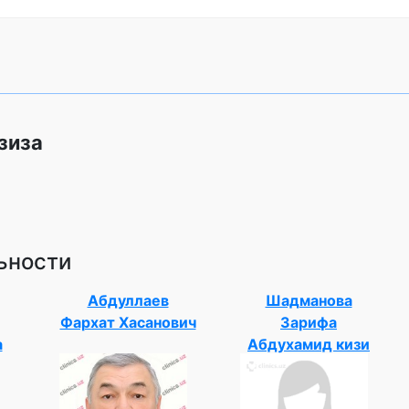
зиза
ьности
Абдуллаев
Шадманова
Фархат Хасанович
Зарифа
а
Абдухамид кизи