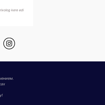
rixolog kere edi
чением.
ках
у!