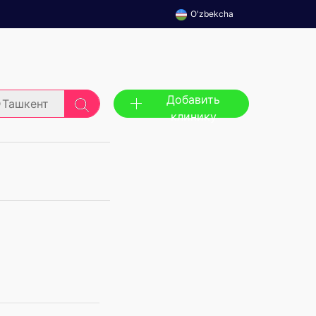
O'zbekcha
Добавить
Ташкент
клинику