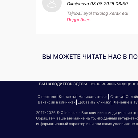
Olimjonova
08.08.2026 06:59
Tajribali ayol trixolog kerak edi
Подробнее...
ВЫ МОЖЕТЕ ЧИТАТЬ НАС В П
ВЫ НАХОДИТЕСЬ ЗДЕСЬ:
ВСЕ КЛИНИКИ
МЕДИЦИНСК
О портале
Контакты
Написать отзыв
Статьи
Онлай
Вакансии в клиниках
Добавить клинику
Лечение в Т
2017-2026 © Clinics.uz - Все клиники и медицинские ц
Обращаем ваше внимание на то, что данный интернет-
информационный характер и ни при каких условиях не 