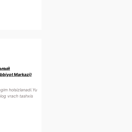
ьный
bbiyot Markazi)
im holsizlanadi.Yu
olog vrach tashxis