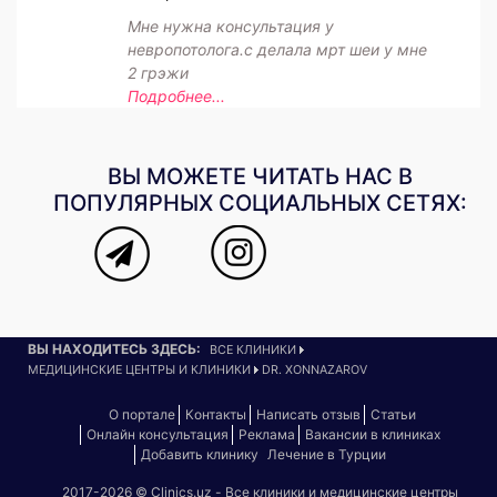
Мне нужна консультация у
невропотолога.с делала мрт шеи у мне
2 грэжи
Подробнее...
ВЫ МОЖЕТЕ ЧИТАТЬ НАС В
ПОПУЛЯРНЫХ СОЦИАЛЬНЫХ СЕТЯХ:
ВЫ НАХОДИТЕСЬ ЗДЕСЬ:
ВСЕ КЛИНИКИ
МЕДИЦИНСКИЕ ЦЕНТРЫ И КЛИНИКИ
DR. XONNAZAROV
О портале
Контакты
Написать отзыв
Статьи
Онлайн консультация
Реклама
Вакансии в клиниках
Добавить клинику
Лечение в Турции
2017-2026 © Clinics.uz - Все клиники и медицинские центры