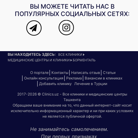
ВЫ МОЖЕТЕ ЧИТАТЬ НАС В
ПОПУЛЯРНЫХ СОЦИАЛЬНЫХ СЕТЯХ:
ВЫ НАХОДИТЕСЬ ЗДЕСЬ:
ВСЕ КЛИНИКИ
МЕДИЦИНСКИЕ ЦЕНТРЫ И КЛИНИКИ
БОРМЕНТАЛЬ
О портале
Контакты
Написать отзыв
Статьи
Онлайн консультация
Реклама
Вакансии в клиниках
Добавить клинику
Лечение в Турции
2017-2026 © Clinics.uz - Все клиники и медицинские центры
Ташкента
Обращаем ваше внимание на то, что данный интернет-сайт носит
исключительно информационный характер и ни при каких условиях
не является публичной офертой.
Не занимайтесь самолечением.
При первых признаках