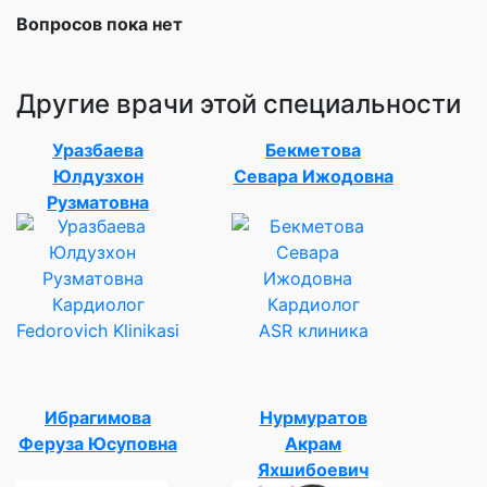
Вопросов пока нет
Другие врачи этой специальности
Уразбаева
Бекметова
Юлдузхон
Севара Ижодовна
Рузматовна
Кардиолог
Кардиолог
Fedorovich Klinikasi
ASR клиника
Ибрагимова
Нурмуратов
Феруза Юсуповна
Акрам
Яхшибоевич