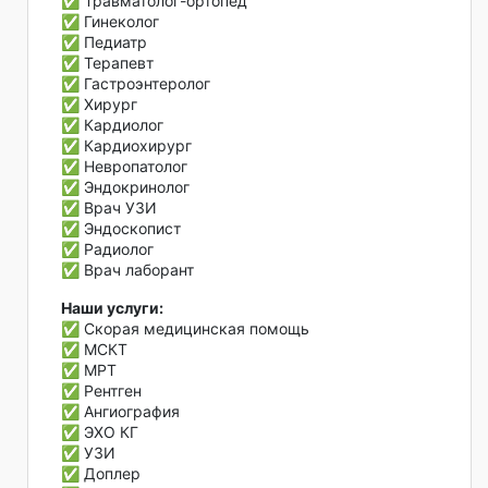
✅ Травматолог-ортопед
✅ Гинеколог
✅ Педиатр
✅ Терапевт
✅ Гастроэнтеролог
✅ Хирург
✅ Кардиолог
✅ Кардиохирург
✅ Невропатолог
✅ Эндокринолог
✅ Врач УЗИ
✅ Эндоскопист
✅ Радиолог
✅ Врач лаборант
Наши услуги:
✅ Скорая медицинская помощь
✅ МСКТ
✅ МРТ
✅ Рентген
✅ Ангиография
✅ ЭХО КГ
✅ УЗИ
✅ Доплер