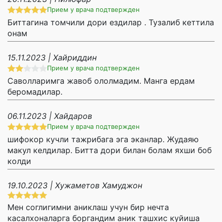
Прием у врача подтвержден
Биттагина томчили дори ездилар . Тузалиб кеттила
онам
15.11.2023 | Хайриддин
Прием у врача подтвержден
Саволларимга жавоб ололмадим. Манга ердам
беромадилар.
06.11.2023 | Хайдаров
Прием у врача подтвержден
шифокор кучли тажрибага эга эканлар. Жудаяю
макул келдилар. Битта дори билан болам яхши боб
колди
19.10.2023 | Хужаметов Хамуджон
Мен соглигимни аниклаш учун бир нечта
касалхоналарга боргандим аник ташхис куйиша