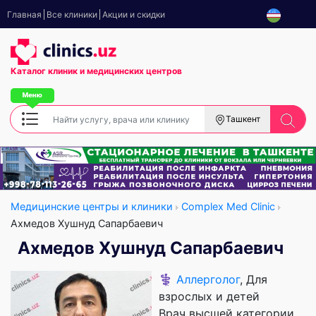
Главная
Все клиники
Акции и скидки
Каталог клиник
и медицинских центров
Ташкент
Медицинские центры и клиники
Complex Med Clinic
Ахмедов Хушнуд Сапарбаевич
Ахмедов Хушнуд Сапарбаевич
⚕️
Аллерголог
, Для
взрослых и детей
Врач высшей категории