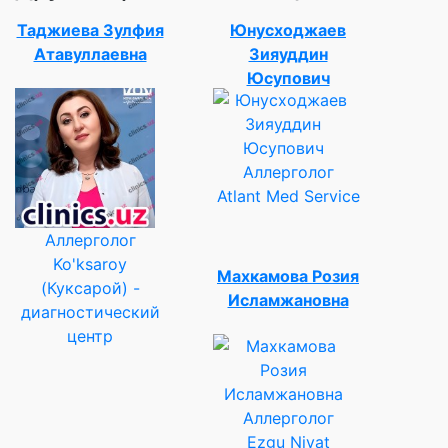
Таджиева Зулфия
Юнусходжаев
Атавуллаевна
Зияуддин
Юсупович
Аллерголог
Atlant Med Service
Аллерголог
Ko'ksaroy
Махкамова Розия
(Куксарой) -
Исламжановна
диагностический
центр
Аллерголог
Ezgu Niyat