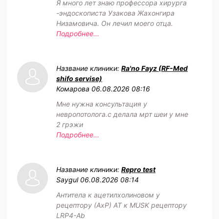
Я много лет знаю профессора хирурга
-эндоскописта Узакова Жахонгира
Низамовича. Он лечил моего отца.
Подробнее...
Название клиники:
Ra'no Fayz (RF-Med
shifo servise)
Комарова
06.08.2026 08:16
Мне нужна консультация у
невропотолога.с делала мрт шеи у мне
2 грэжи
Подробнее...
Название клиники:
Repro test
Saygul
06.08.2026 08:14
Антитела к ацетилхолиновом у
рецептору (АхР) АТ к MUSK рецептору
LRP4-Ab