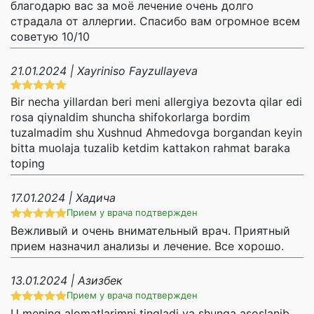
благодарю вас за моё лечение очень долго
страдала от аллергии. Спасибо вам огромное всем
советую 10/10
21.01.2024 | Xayriniso Fayzullayeva
Bir necha yillardan beri meni allergiya bezovta qilar edi
rosa qiynaldim shuncha shifokorlarga bordim
tuzalmadim shu Xushnud Ahmedovga borgandan keyin
bitta muolaja tuzalib ketdim kattakon rahmat baraka
toping
17.01.2024 | Хадича
Прием у врача подтвержден
Вежливый и очень внимательный врач. Приятный
прием назначил анализы и лечение. Все хорошо.
13.01.2024 | Азизбек
Прием у врача подтвержден
U mening alomatlarimni tingladi va shunga asoslanib,