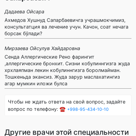
Дадаева Ойсара
Ахмедов Хушнуд Сапарбаевичга учрашмокчимиз,
консультатция ва лечение учун. Качон, соат нечага
борсак бўлади?
Мирзаева Ойсулув Хайдаровна
Сенда Аллергические Рено фарингит
,аллергические бронхит. Сизни кобулиннгизга жуда
хрхлаяпман лекин кобулиннгизга боролмайман.
Тошкеньда экансиз. Жуда зарур маслахатингиз
агар мумкин иложи булса
Чтобы не ждать ответа на свой вопрос, задайте
вопрос по телефону: ☎️
+998-95-434-10-10
Другие врачи этой специальности