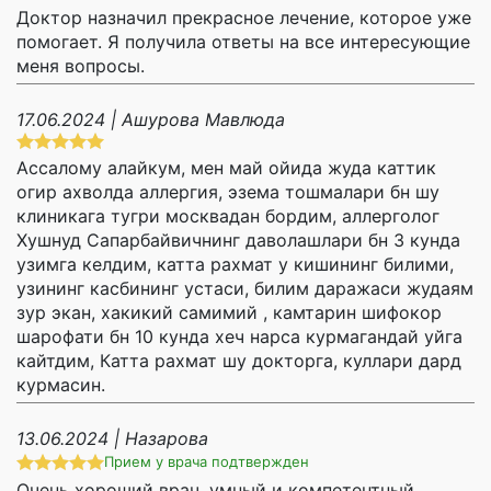
Доктор назначил прекрасное лечение, которое уже
помогает. Я получила ответы на все интересующие
меня вопросы.
17.06.2024 | Ашурова Мавлюда
Ассалому алайкум, мен май ойида жуда каттик
огир ахволда аллергия, эзема тошмалари бн шу
клиникага тугри москвадан бордим, аллерголог
Хушнуд Сапарбайвичнинг даволашлари бн 3 кунда
узимга келдим, катта рахмат у кишининг билими,
узининг касбининг устаси, билим даражаси жудаям
зур экан, хакикий самимий , камтарин шифокор
шарофати бн 10 кунда хеч нарса курмагандай уйга
кайтдим, Катта рахмат шу докторга, куллари дард
курмасин.
13.06.2024 | Назарова
Прием у врача подтвержден
Очень хороший врач, умный и компетентный