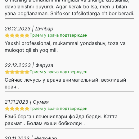
davolanishni buyurdi. Agar kerak bo'lsa, men u bilan
yana bog'lanaman. Shifokor tafsilotlarga e'tibor beradi.
26.12.2023 | Дилбар
Прием у врача подтвержден
Yaxshi professional, mukammal yondashuv, toza va
muloqot qilish yoqimli.
22.12.2023 | Феруза
Прием у врача подтвержден
Сейчас лечусь у врача внимательный, вежливый
врач .
21.11.2023 | Сумая
Прием у врача подтвержден
Езиб берган лечениялари фойда берди. Катта
рахмат . Болам яхши бобколди .
20.11.2023 | Нилюфар