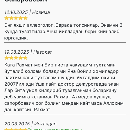
12.10.2025 | Нозима
Энг яхши аллерголог .Барака топсинлар. Онамни 3
Кунда тузаттилар.Анча йиллардан бери кийналиб
юргандик. .
19.08.2025 | Назокат
Ката Рахмат мен Бир писта чакувдим тухтамин
йуталиб колсам боладими Яна 8ойли хомиладор
пайтим кани тухтасам шундин йуталдим охири
2007йил эди Уша пайт доктор дежурствада экан
Лар бита укол килдириб тузалганман боларкану
деб узимга кеганман Рахмат Ахмедов хушнуд
сапорбоевич сог болинг мендан кайтмаса Аллохим
дан кайтсин Рахмат
20.03.2025 | Искандар
Прием у врача подтвержден