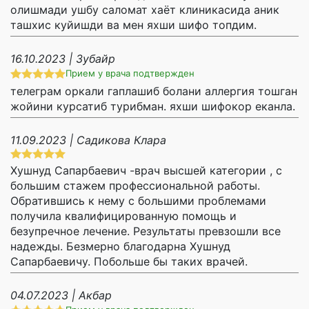
олишмади ушбу саломат хаёт клиникасида аник
ташхис куйишди ва мен яхши шифо топдим.
16.10.2023 | Зубайр
Прием у врача подтвержден
телеграм оркали гаплашиб болани аллергия тошган
жойини курсатиб турибман. яхши шифокор еканла.
11.09.2023 | Садикова Клара
Хушнуд Сапарбаевич -врач высшей категории , с
большим стажем профессиональной работы.
Обратившись к нему с большими проблемами
получила квалифицированную помощь и
безупречное лечение. Результаты превзошли все
надежды. Безмерно благодарна Хушнуд
Сапарбаевичу. Побольше бы таких врачей.
04.07.2023 | Акбар