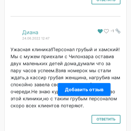
-1
#
Диана
24.06.2022 12:47
Ужасная клиника!Персона
л грубый и хамский!
Мы с мужем приехали с Чилонзара оставив
двух маленьких детей дома,думали что за
пару часов успеем.Взяв номерок мы стали
ждать,а кассир грубая женщина, нагрубив нам
спокойно завела свою знакомую без
Добавить отзыв
очереди.Не знаю куда смотрит руководство
этой клиники,но с таким грубым персоналом
скоро всех клиентов потеряют.
ОТВЕТИТЬ