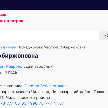
ник
ких центров
is филиал
Ахмаджонова Мафтуна Собиржоновна
обиржоновна
ог
,
Невролог
, Для взрослых
: 4 года
т в клинике:
Darmon Servis филиал
.
квартал, массив Чиланзар, Чиланзарский район, Ташкен
ГС Чиланзарского района
78-777-03-03
+998-78-777-41-07