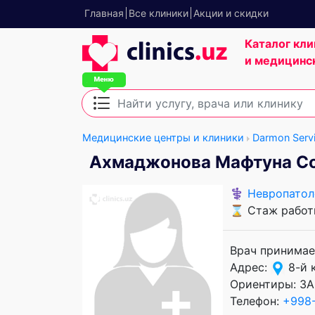
Главная
Все клиники
Акции и скидки
Каталог кли
и медицинс
Медицинские центры и клиники
Darmon Serv
Ахмаджонова Мафтуна С
⚕️
Невропатол
⌛ Стаж работы
Врач принимае
Адрес:
8-й 
Ориентиры: ЗА
Телефон:
+998-