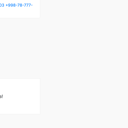
03
+998-78-777-
в!