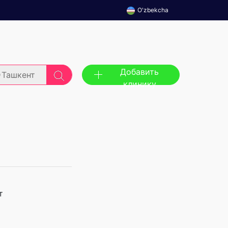
O'zbekcha
Добавить
Ташкент
клинику
т