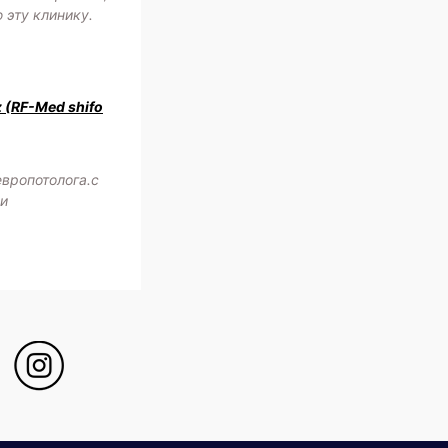
 эту клинику.
z (RF-Med shifo
европотолога.с
жи