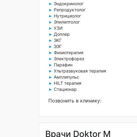
Эндокринолог
►
Репродуктолог
►
Нутрициолог
►
Эпилептолог
►
УЗИ
►
Доплер
►
ЭКГ
►
ЭЭГ
►
Физиотерапия
►
Электрофорез
►
Парафин
►
Ультразвуковая терапия
►
Амплипульс
►
HILT терапия
►
Стационар
►
Позвонить в клинику:
Врачи Doktor M