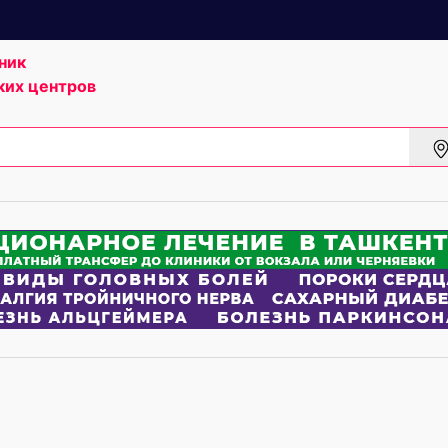
ник
ких центров