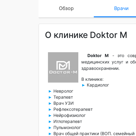
Обзор
Врачи
О клинике Doktor M
Doktor M
- это совр
медицинских услуг и об
здравоохранении.
В клинике:
Кардиолог
►
Невролог
►
Терапевт
►
Врач УЗИ
►
Рефлексотерапевт
►
Нейрофизиолог
►
Иглотерапевт
►
Пульмонолог
►
Врач общей практики (ВОП. семейный 
►