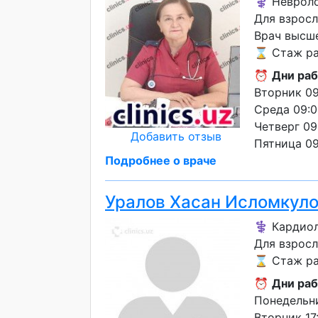
⚕️ Невроло
Для взрос
Врач высш
⌛ Стаж ра
⏰
Дни раб
Вторник 09
Среда 09:0
Четверг 09
Добавить отзыв
Пятница 09
Подробнее о враче
Уралов Хасан Исломкул
⚕️ Кардио
Для взросл
⌛ Стаж ра
⏰
Дни раб
Понедельни
Вторник 17